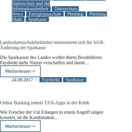
Datenschutz und die
der
Informationsfreiheit
Datenschutz-
Informationstechnik
News
Energiepauschale
Phishing
Phishing-
(BSI)
Mails
Sparkasse
warnt
vor
Phishing
mit
Landesdatenschutzbehörden interessieren sich für AGB-
Energiepauschale
Änderung der Sparkasse
Die Sparkassen des Landes wollen ihrem Bezahldienst
Paydirekt mehr Nutzer verschaffen und damit…
Weiterlesen
Landesdatenschutzbehörden
interessieren
24.08.2017
Paydirekt
Sparkasse
sich
für
AGB-
Änderung
Online Banking mittels TAN-Apps in der Kritik
der
Wie Forscher der Uni Erlangen in einem Angriff zeigen
Sparkasse
konnten, ist die Kombination…
Weiterlesen
Online