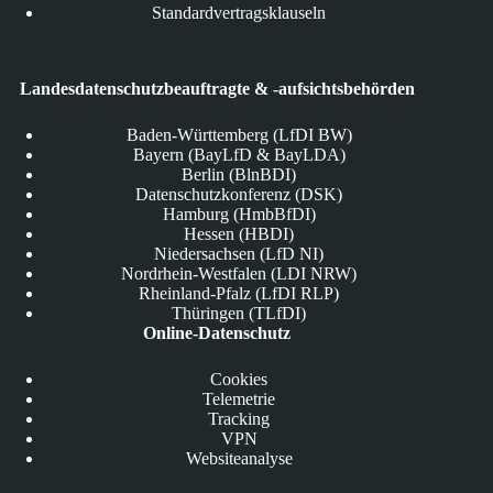
Standardvertragsklauseln
Landesdatenschutzbeauftragte & -aufsichtsbehörden
Baden-Württemberg (LfDI BW)
Bayern (BayLfD & BayLDA)
Berlin (BlnBDI)
Datenschutzkonferenz (DSK)
Hamburg (HmbBfDI)
Hessen (HBDI)
Niedersachsen (LfD NI)
Nordrhein-Westfalen (LDI NRW)
Rheinland-Pfalz (LfDI RLP)
Thüringen (TLfDI)
Online-Datenschutz
Cookies
Telemetrie
Tracking
VPN
Websiteanalyse