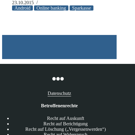
Banking
23.10.2015
mittels
Android
Online banking
Sparkasse
TAN-
Apps
in
der
Kritik
Datenschutz
Betroffenenrechte
Recht auf Auskunft
Recht auf Berichtigung
Recht auf Löschung („Vergessenwerden“)
Recht auf Widerspruch