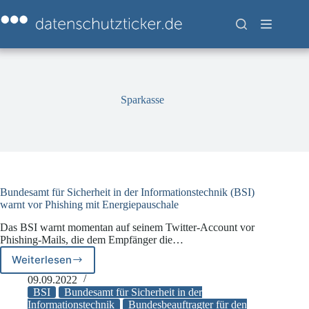
Zum
Inhalt
springen
Sparkasse
Bundesamt für Sicherheit in der Informationstechnik (BSI)
warnt vor Phishing mit Energiepauschale
Das BSI warnt momentan auf seinem Twitter-Account vor
Phishing-Mails, die dem Empfänger die…
Weiterlesen
Bundesamt
für
09.09.2022
Sicherheit
BSI
Bundesamt für Sicherheit in der
in
Informationstechnik
Bundesbeauftragter für den