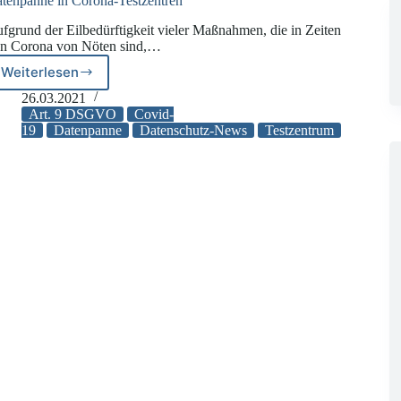
tenpanne in Corona-Testzentren
fgrund der Eilbedürftigkeit vieler Maßnahmen, die in Zeiten
n Corona von Nöten sind,…
Weiterlesen
Datenpanne
in
26.03.2021
Corona-
Art. 9 DSGVO
Covid-
Testzentren
19
Datenpanne
Datenschutz-News
Testzentrum