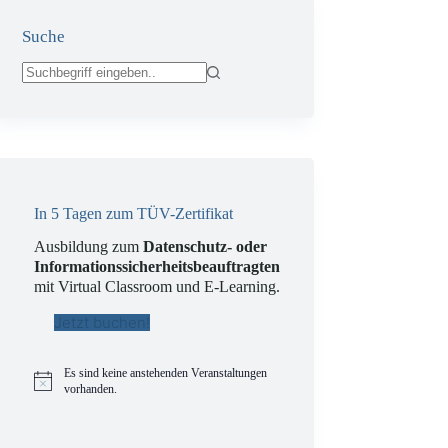
Suche
Keine
Ergebnisse
In 5 Tagen zum TÜV-Zertifikat
Ausbildung zum
Datenschutz- oder
Informationssicherheitsbeauftragten
mit Virtual Classroom und E-Learning.
Jetzt buchen!
Es sind keine anstehenden Veranstaltungen
H
vorhanden.
i
n
w