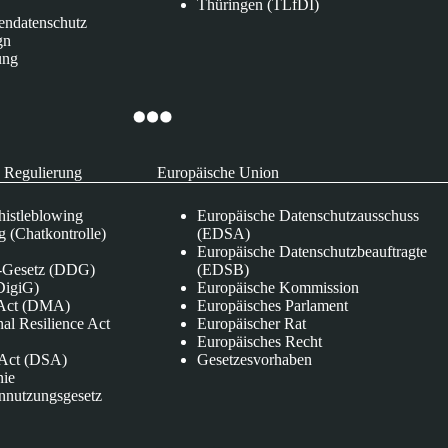
Thüringen (TLfDI)
endatenschutz
gn
ung
 Regulierung
Europäische Union
istleblowing
Europäische Datenschutzausschuss
 (Chatkontrolle)
(EDSA)
Europäische Datenschutzbeauftragte
e-Gesetz (DDG)
(EDSB)
DigiG)
Europäische Kommission
s Act (DMA)
Europäisches Parlament
nal Resilience Act
Europäischer Rat
Europäisches Recht
s Act (DSA)
Gesetzesvorhaben
nie
nnutzungsgesetz