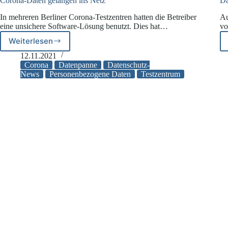
Corona-Daten gelangen ins Netz
Da
In mehreren Berliner Corona-Testzentren hatten die Betreiber
Au
eine unsichere Software-Lösung benutzt. Dies hat…
vo
Weiterlesen
Corona-
Daten
12.11.2021
gelangen
Corona
Datenpanne
Datenschutz-
ins
News
Personenbezogene Daten
Testzentrum
Netz