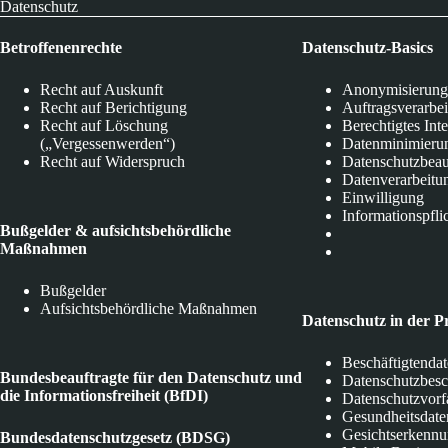
Datenschutz
Betroffenenrechte
Datenschutz-Basics
Recht auf Auskunft
Anonymisierung
Recht auf Berichtigung
Auftragsverarbe
Recht auf Löschung
Berechtigtes Int
(„Vergessenwerden“)
Datenminimieru
Recht auf Widerspruch
Datenschutzbeau
Datenverarbeitu
Einwilligung
Informationspfli
Bußgelder & aufsichtsbehördliche
Maßnahmen
Bußgelder
Aufsichtsbehördliche Maßnahmen
Datenschutz in der P
Beschäftigtenda
Bundesbeauftragte für den Datenschutz und
Datenschutzbes
die Informationsfreiheit (BfDI)
Datenschutzvorf
Gesundheitsdate
Gesichtserkenn
Bundesdatenschutzgesetz (BDSG)