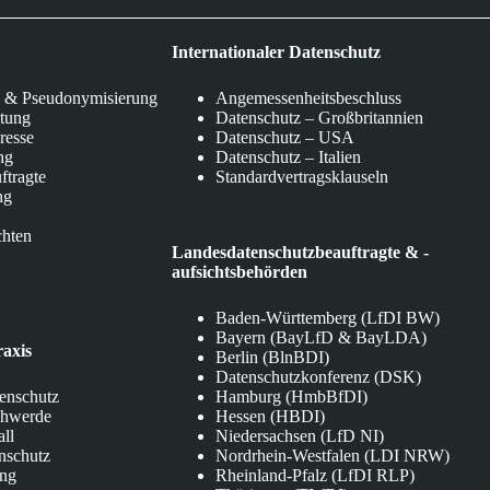
Internationaler Datenschutz
 & Pseudonymisierung
Angemessenheitsbeschluss
itung
Datenschutz – Großbritannien
eresse
Datenschutz – USA
ng
Datenschutz – Italien
ftragte
Standardvertragsklauseln
ng
chten
Landesdatenschutzbeauftragte & -
aufsichtsbehörden
Baden-Württemberg (LfDI BW)
Bayern (BayLfD & BayLDA)
raxis
Berlin (BlnBDI)
Datenschutzkonferenz (DSK)
tenschutz
Hamburg (HmbBfDI)
chwerde
Hessen (HBDI)
all
Niedersachsen (LfD NI)
nschutz
Nordrhein-Westfalen (LDI NRW)
ung
Rheinland-Pfalz (LfDI RLP)