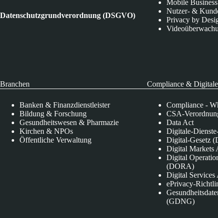
Mobile Business
Nutzer- & Kund
Datenschutzgrundverordnung (DSGVO)
Privacy by Desi
Videoüberwach
Branchen
Compliance & Digitale
Banken & Finanzdienstleister
Compliance - Wh
Bildung & Forschung
CSA-Verordnung
Gesundheitswesen & Pharmazie
Data Act
Kirchen & NPOs
Digitale-Dienst
Öffentliche Verwaltung
Digital-Gesetz (
Digital Market
Digital Operatio
(DORA)
Digital Service
ePrivacy-Richtli
Gesundheitsdate
(GDNG)