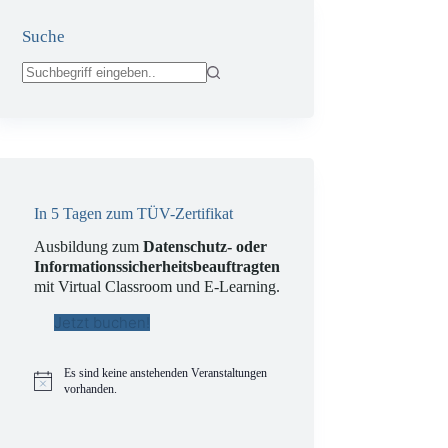
Suche
Keine
Ergebnisse
In 5 Tagen zum TÜV-Zertifikat
Ausbildung zum
Datenschutz- oder
Informationssicherheitsbeauftragten
mit Virtual Classroom und E-Learning.
Jetzt buchen!
Es sind keine anstehenden Veranstaltungen
H
vorhanden.
i
n
w