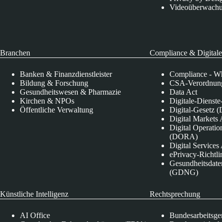
Videoüberwach
Branchen
Compliance & Digitale
Banken & Finanzdienstleister
Compliance - Wh
Bildung & Forschung
CSA-Verordnung
Gesundheitswesen & Pharmazie
Data Act
Kirchen & NPOs
Digitale-Dienst
Öffentliche Verwaltung
Digital-Gesetz (
Digital Market
Digital Operatio
(DORA)
Digital Service
ePrivacy-Richtli
Gesundheitsdate
(GDNG)
Künstliche Intelligenz
Rechtsprechung
AI Office
Bundesarbeitsge