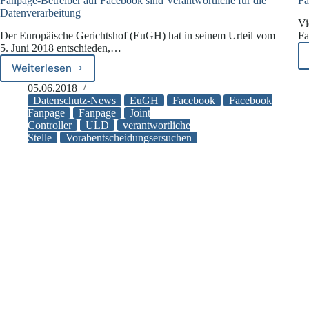
Fanpage-Betreiber auf Facebook sind Verantwortliche für die
Fa
Datenverarbeitung
Vi
Der Europäische Gerichtshof (EuGH) hat in seinem Urteil vom
Fa
5. Juni 2018 entschieden,…
Weiterlesen
Fanpage-
Betreiber
05.06.2018
auf
Datenschutz-News
EuGH
Facebook
Facebook
Facebook
Fanpage
Fanpage
Joint
Controller
ULD
verantwortliche
sind
Stelle
Vorabentscheidungsersuchen
Verantwortliche
für
die
Datenverarbeitung