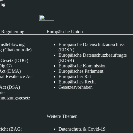
ung
 Regulierung
Europäische Union
istleblowing
Europäische Datenschutzausschuss
 (Chatkontrolle)
(EDSA)
Europäische Datenschutzbeauftragte
e-Gesetz (DDG)
(EDSB)
DigiG)
Europäische Kommission
s Act (DMA)
Europäisches Parlament
nal Resilience Act
Europäischer Rat
Europäisches Recht
s Act (DSA)
Gesetzesvorhaben
nie
nnutzungsgesetz
Weitere Themen
richt (BAG)
Datenschutz & Covid-19