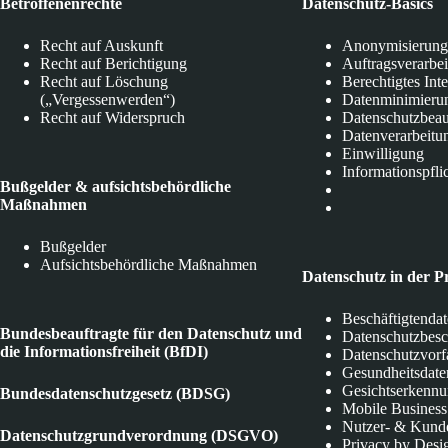
Betroffenenrechte
Datenschutz-Basics
Recht auf Auskunft
Anonymisierung
Recht auf Berichtigung
Auftragsverarbe
Recht auf Löschung
Berechtigtes Int
(„Vergessenwerden“)
Datenminimieru
Recht auf Widerspruch
Datenschutzbeau
Datenverarbeitu
Einwilligung
Informationspfli
Bußgelder & aufsichtsbehördliche
Maßnahmen
Bußgelder
Aufsichtsbehördliche Maßnahmen
Datenschutz in der P
Beschäftigtenda
Bundesbeauftragte für den Datenschutz und
Datenschutzbes
die Informationsfreiheit (BfDI)
Datenschutzvorf
Gesundheitsdate
Gesichtserkenn
Bundesdatenschutzgesetz (BDSG)
Mobile Business
Nutzer- & Kund
Datenschutzgrundverordnung (DSGVO)
Privacy by Desi