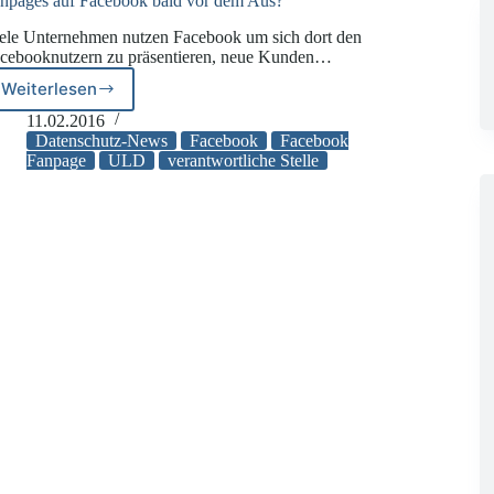
npages auf Facebook bald vor dem Aus?
ele Unternehmen nutzen Facebook um sich dort den
cebooknutzern zu präsentieren, neue Kunden…
Weiterlesen
Fanpages
auf
11.02.2016
Facebook
Datenschutz-News
Facebook
Facebook
bald
Fanpage
ULD
verantwortliche Stelle
vor
dem
Aus?