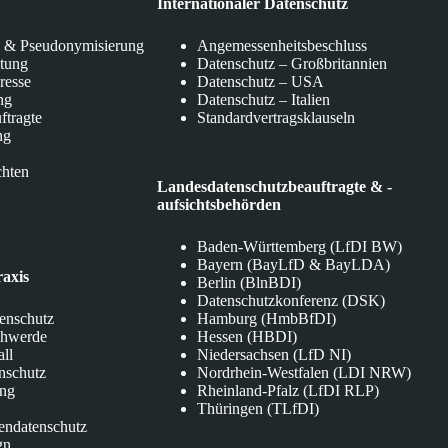
Internationaler Datenschutz
 & Pseudonymisierung
Angemessenheitsbeschluss
itung
Datenschutz – Großbritannien
eresse
Datenschutz – USA
ng
Datenschutz – Italien
ftragte
Standardvertragsklauseln
ng
chten
Landesdatenschutzbeauftragte & -
aufsichtsbehörden
Baden-Württemberg (LfDI BW)
Bayern (BayLfD & BayLDA)
raxis
Berlin (BlnBDI)
Datenschutzkonferenz (DSK)
tenschutz
Hamburg (HmbBfDI)
chwerde
Hessen (HBDI)
all
Niedersachsen (LfD NI)
nschutz
Nordrhein-Westfalen (LDI NRW)
ung
Rheinland-Pfalz (LfDI RLP)
Thüringen (TLfDI)
endatenschutz
gn