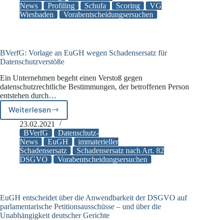
News
Profiling
Schufa
Scoring
VG
automatisierte
Wiesbaden
Vorabentscheidungsersuchen
Entscheidung
nach
Art.
22
Abs.
BVerfG: Vorlage an EuGH wegen Schadensersatz für
Datenschutzverstöße
1
DSGVO?
Ein Unternehmen begeht einen Verstoß gegen
datenschutzrechtliche Bestimmungen, der betroffenen Person
entstehen durch…
Weiterlesen
BVerfG:
Vorlage
23.02.2021
an
BVerfG
Datenschutz-
EuGH
News
EuGH
immaterieller
Schadensersatz
Schadensersatz nach Art. 82
wegen
DSGVO
Vorabentscheidungsersuchen
Schadensersatz
für
Datenschutzverstöße
EuGH entscheidet über die Anwendbarkeit der DSGVO auf
parlamentarische Petitionsausschüsse – und über die
Unabhängigkeit deutscher Gerichte