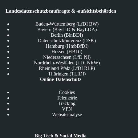
Landesdatenschutzbeauftragte & -aufsichtsbehörden
Baden-Württemberg (LfDI BW)
Bayern (BayLfD & BayLDA)
Berlin (BlnBDI)
Datenschutzkonferenz (DSK)
Hamburg (HmbBfDI)
Hessen (HBDI)
Niedersachsen (LfD NI)
Nordrhein-Westfalen (LDI NRW)
Rheinland-Pfalz (LfDI RLP)
Thüringen (TLfDI)
Online-Datenschutz
Cookies
Telemetrie
Tracking
VPN
Websiteanalyse
Big Tech & Social Media