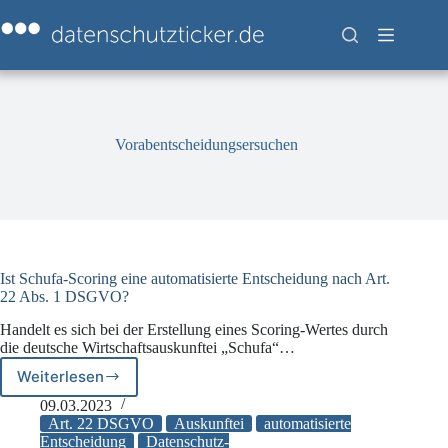
Zum
Inhalt
springen
Vorabentscheidungsersuchen
Ist Schufa-Scoring eine automatisierte Entscheidung nach Art.
22 Abs. 1 DSGVO?
Handelt es sich bei der Erstellung eines Scoring-Wertes durch
die deutsche Wirtschaftsauskunftei „Schufa“…
Weiterlesen
Ist
Schufa-
09.03.2023
Scoring
Art. 22 DSGVO
Auskunftei
automatisierte
eine
Entscheidung
Datenschutz-