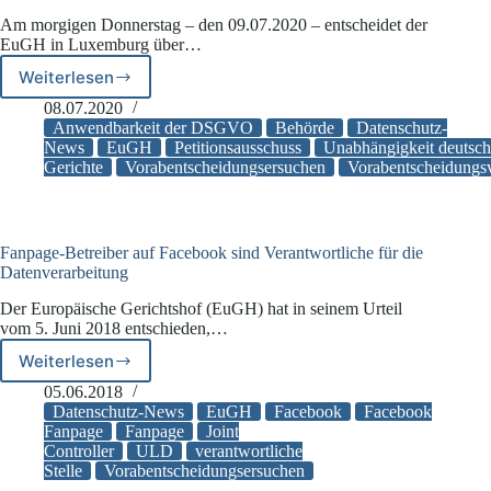
Am morgigen Donnerstag – den 09.07.2020 – entscheidet der
EuGH in Luxemburg über…
Weiterlesen
EuGH
entscheidet
08.07.2020
über
Anwendbarkeit der DSGVO
Behörde
Datenschutz-
die
News
EuGH
Petitionsausschuss
Unabhängigkeit deutsch
Gerichte
Vorabentscheidungsersuchen
Vorabentscheidungs
Anwendbarkeit
der
DSGVO
auf
parlamentarische
Fanpage-Betreiber auf Facebook sind Verantwortliche für die
Petitionsausschüsse
Datenverarbeitung
–
Der Europäische Gerichtshof (EuGH) hat in seinem Urteil
und
vom 5. Juni 2018 entschieden,…
über
die
Weiterlesen
Fanpage-
Unabhängigkeit
Betreiber
05.06.2018
deutscher
auf
Datenschutz-News
EuGH
Facebook
Facebook
Gerichte
Facebook
Fanpage
Fanpage
Joint
Controller
ULD
verantwortliche
sind
Stelle
Vorabentscheidungsersuchen
Verantwortliche