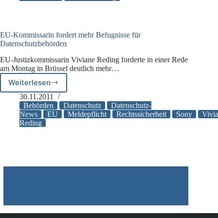
Sonderwünsche
beim
Datenschutz
EU-Kommissarin fordert mehr Befugnisse für
Datenschutzbehörden
EU-Justizkommissarin Viviane Reding forderte in einer Rede
am Montag in Brüssel deutlich mehr…
Weiterlesen
EU-
Kommissarin
30.11.2011
fordert
Behörden
Datenschutz
Datenschutz-
mehr
News
EU
Meldepflicht
Rechtssicherheit
Sony
Vivi
Reding
Befugnisse
für
Datenschutzbehörden