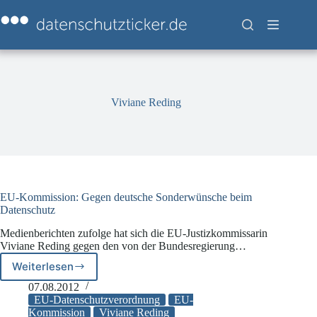
Zum
Inhalt
springen
Viviane Reding
EU-Kommission: Gegen deutsche Sonderwünsche beim
Datenschutz
Medienberichten zufolge hat sich die EU-Justizkommissarin
Viviane Reding gegen den von der Bundesregierung…
Weiterlesen
EU-
Kommission:
07.08.2012
Gegen
EU-Datenschutzverordnung
EU-
deutsche
Kommission
Viviane Reding