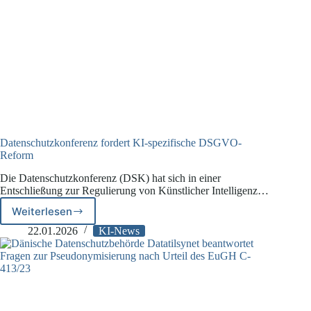
Datenschutzkonferenz fordert KI-spezifische DSGVO-
Reform
Die Datenschutzkonferenz (DSK) hat sich in einer
Entschließung zur Regulierung von Künstlicher Intelligenz…
Weiterlesen
Datenschutzkonferenz
fordert
22.01.2026
KI-News
KI-
spezifische
DSGVO-
Reform