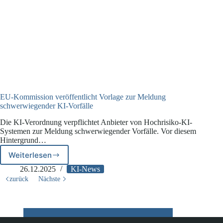
EU-Kommission veröffentlicht Vorlage zur Meldung
schwerwiegender KI-Vorfälle
Die KI-Verordnung verpflichtet Anbieter von Hochrisiko-KI-
Systemen zur Meldung schwerwiegender Vorfälle. Vor diesem
Hintergrund…
Weiterlesen
EU-
Kommission
26.12.2025
KI-News
veröffentlicht
zurück
Nächste
Vorlage
zur
Meldung
schwerwiegender