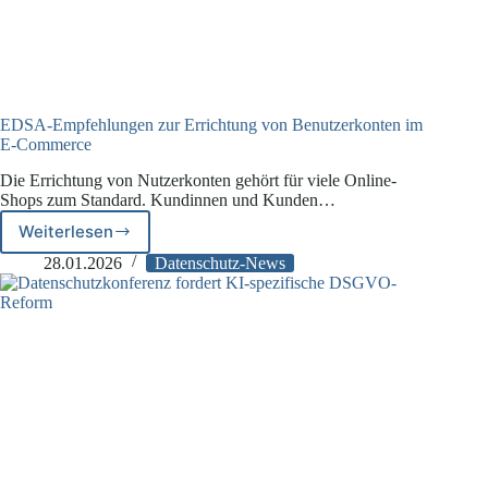
EDSA-Empfehlungen zur Errichtung von Benutzerkonten im
E-Commerce
Die Errichtung von Nutzerkonten gehört für viele Online-
Shops zum Standard. Kundinnen und Kunden…
Weiterlesen
EDSA-
Empfehlungen
28.01.2026
Datenschutz-News
zur
Errichtung
von
Benutzerkonten
im
E-
Commerce