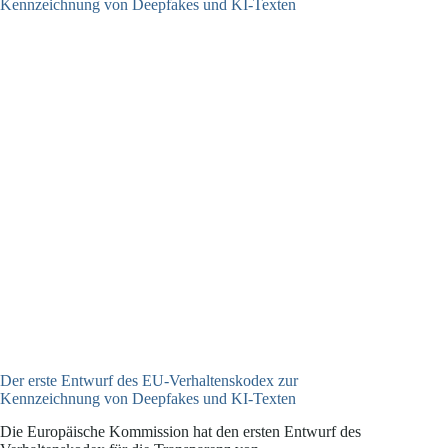
2:
Auswirkungen
auf
Unternehmen
und
digitale
Lieferketten
Der erste Entwurf des EU-Verhaltenskodex zur
Kennzeichnung von Deepfakes und KI-Texten
Die Europäische Kommission hat den ersten Entwurf des