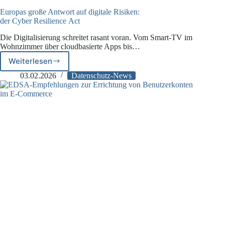
Europas große Antwort auf digitale Risiken:
der Cyber Resilience Act
Die Digitalisierung schreitet rasant voran. Vom Smart-TV im
Wohnzimmer über cloudbasierte Apps bis…
Weiterlesen
Europas
große
03.02.2026
Datenschutz-News
Antwort
auf
digitale
Risiken:
der Cyber Resilience Act