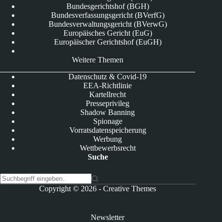
Bundesgerichtshof (BGH)
Bundesverfassungsgericht (BVerfG)
Bundesverwaltungsgericht (BVerwG)
Europäisches Gericht (EuG)
Europäischer Gerichtshof (EuGH)
Weitere Themen
Datenschutz & Covid-19
EEA-Richtlinie
Kartellrecht
Presseprivileg
Shadow Banning
Spionage
Vorratsdatenspeicherung
Werbung
Wettbewerbsrecht
Suche
K
Copyright © 2026 -
Creative Themes
e
i
n
Newsletter