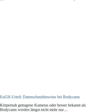
Fragen
zur
Pseudonymisierung
nach
Urteil
des
EuGH
EuGH-Urteil: Datenschutzhinweise bei Bodycams
Körpernah getragene Kameras oder besser bekannt als
Bodycams werden längst nicht mehr nur…