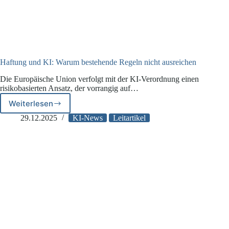
Haftung und KI: Warum bestehende Regeln nicht ausreichen
Die Europäische Union verfolgt mit der KI-Verordnung einen
risikobasierten Ansatz, der vorrangig auf…
Weiterlesen
Haftung
und
29.12.2025
KI-News
Leitartikel
KI:
Warum
bestehende
Regeln
nicht
ausreichen