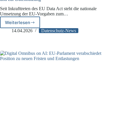
Seit Inkrafttreten des EU Data Act steht die nationale
Umsetzung der EU-Vorgaben zum…
Weiterlesen
Bundestag
verabschiedet
14.04.2026
Datenschutz-News
EU-
Vorgaben
zum
Datenzugang
und
zur
Datennutzung