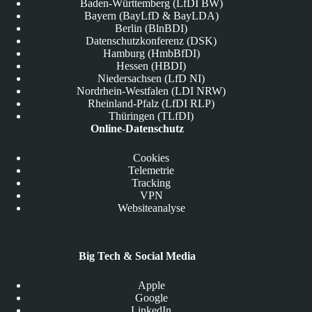
Baden-Württemberg (LfDI BW)
Bayern (BayLfD & BayLDA)
Berlin (BlnBDI)
Datenschutzkonferenz (DSK)
Hamburg (HmbBfDI)
Hessen (HBDI)
Niedersachsen (LfD NI)
Nordrhein-Westfalen (LDI NRW)
Rheinland-Pfalz (LfDI RLP)
Thüringen (TLfDI)
Online-Datenschutz
Cookies
Telemetrie
Tracking
VPN
Websiteanalyse
Big Tech & Social Media
Apple
Google
LinkedIn