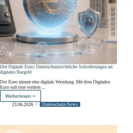
Der Digitale Euro: Datenschutzrechtliche Anforderungen an
digitales Bargeld
Der Euro nimmt eine digitale Wendung. Mit dem Digitalen
Euro soll eine weitere…
Weiterlesen
Der
Digitale
23.06.2026
Datenschutz-News
Euro:
Datenschutzrechtliche
Anforderungen
an
digitales