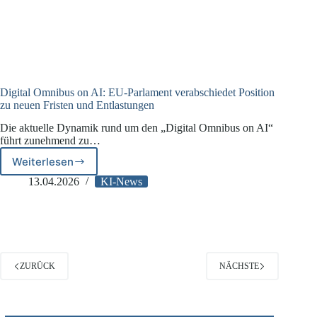
Digital Omnibus on AI: EU-Parlament verabschiedet Position
zu neuen Fristen und Entlastungen
Die aktuelle Dynamik rund um den „Digital Omnibus on AI“
führt zunehmend zu…
Weiterlesen
Digital
Omnibus
13.04.2026
KI-News
on
AI:
EU-
Parlament
verabschiedet
Position
ZURÜCK
NÄCHSTE
zu
neuen
Fristen
und