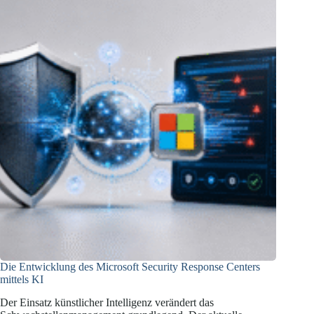
zu
Hochrisiko-
KI-
Systemen
Die Entwicklung des Microsoft Security Response Centers
mittels KI
Der Einsatz künstlicher Intelligenz verändert das