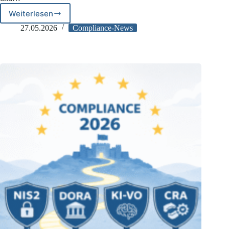
Weiterlesen
Data
Act
27.05.2026
Compliance-News
Compliance:
Geschäftsgeheimnisse
strategisch
schützen
und
Datenzugang
managen