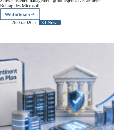
Schwachstellenmanagement grundlegend. Der aktuelle
Beitrag des Microsoft…
Weiterlesen
Die
Entwicklung
26.05.2026
KI-News
des
Microsoft
Security
Response
Centers
mittels
KI