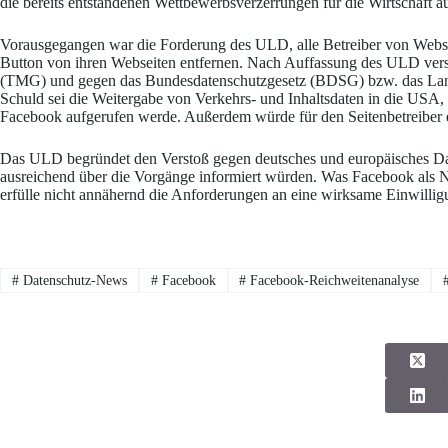
die bereits entstandenen Wettbewerbsverzerrungen für die Wirtschaft 
Vorausgegangen war die Forderung des ULD, alle Betreiber von Websei
Button von ihren Webseiten entfernen. Nach Auffassung des ULD vers
(TMG) und gegen das Bundesdatenschutzgesetz (BDSG) bzw. das Lan
Schuld sei die Weitergabe von Verkehrs- und Inhaltsdaten in die USA,
Facebook aufgerufen werde. Außerdem würde für den Seitenbetreiber ei
Das ULD begründet den Verstoß gegen deutsches und europäisches Date
ausreichend über die Vorgänge informiert würden. Was Facebook als 
erfülle nicht annähernd die Anforderungen an eine wirksame Einwillig
#
Datenschutz-News
#
Facebook
#
Facebook-Reichweitenanalyse