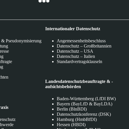
Internationaler Datenschutz
 & Pseudonymisierung
Angemessenheitsbeschluss
itung
Datenschutz – Großbritannien
eresse
Datenschutz – USA
ng
Datenschutz – Italien
ftragte
Standardvertragsklauseln
ng
chten
Landesdatenschutzbeauftragte & -
aufsichtsbehörden
Baden-Württemberg (LfDI BW)
Bayern (BayLfD & BayLDA)
raxis
Berlin (BlnBDI)
Datenschutzkonferenz (DSK)
tenschutz
Hamburg (HmbBfDI)
chwerde
Hessen (HBDI)