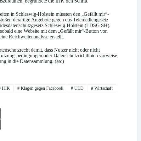
auszuräumen, begründete die IHK den Schritt.
ten in Schleswig-Holstein müssten den „Gefällt mir“-
toßen derartige Angebote gegen das Telemediengesetz
desdatenschutzgesetz Schleswig-Holstein (LDSG SH).
 sobald eine Website mit dem „Gefällt mir“-Button von
ne Reichweitenanalyse erstellt.
nschutzrecht damit, dass Nutzer nicht oder nicht
Nutzungsbedingungen oder Datenschutzrichtlinien vorweise,
ung in die Datensammlung. (ssc)
#
IHK
#
Klagen gegen Facebook
#
ULD
#
Wirtschaft