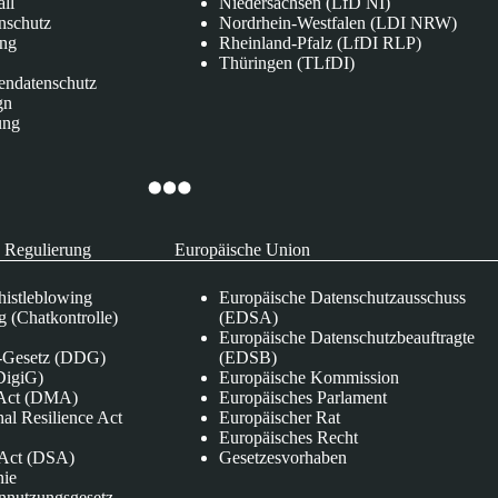
all
Niedersachsen (LfD NI)
nschutz
Nordrhein-Westfalen (LDI NRW)
ung
Rheinland-Pfalz (LfDI RLP)
Thüringen (TLfDI)
endatenschutz
gn
ung
 Regulierung
Europäische Union
istleblowing
Europäische Datenschutzausschuss
 (Chatkontrolle)
(EDSA)
Europäische Datenschutzbeauftragte
e-Gesetz (DDG)
(EDSB)
DigiG)
Europäische Kommission
s Act (DMA)
Europäisches Parlament
nal Resilience Act
Europäischer Rat
Europäisches Recht
s Act (DSA)
Gesetzesvorhaben
nie
nnutzungsgesetz