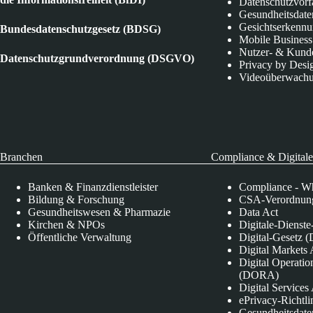
Datenschutzvorf
Gesundheitsdate
Gesichtserkenn
Bundesdatenschutzgesetz (BDSG)
Mobile Business
Nutzer- & Kund
Datenschutzgrundverordnung (DSGVO)
Privacy by Desi
Videoüberwach
Branchen
Compliance & Digitale
Banken & Finanzdienstleister
Compliance - Wh
Bildung & Forschung
CSA-Verordnung
Gesundheitswesen & Pharmazie
Data Act
Kirchen & NPOs
Digitale-Dienst
Öffentliche Verwaltung
Digital-Gesetz (
Digital Market
Digital Operatio
(DORA)
Digital Service
ePrivacy-Richtli
Gesundheitsdate