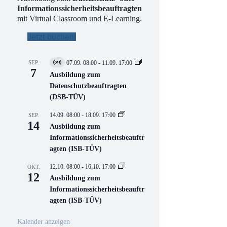
Informationssicherheitsbeauftragten
mit Virtual Classroom und E-Learning.
Jetzt buchen!
SEP.
07.09. 08:00
-
11.09. 17:00
V
7
i
Ausbildung zum
r
Datenschutzbeauftragten
t
(DSB-TÜV)
u
e
l
14.09. 08:00
-
18.09. 17:00
SEP.
l
14
Ausbildung zum
V
Informationssicherheitsbeauftr
e
r
agten (ISB-TÜV)
a
n
12.10. 08:00
-
16.10. 17:00
OKT.
s
12
Ausbildung zum
t
a
Informationssicherheitsbeauftr
l
agten (ISB-TÜV)
t
u
n
Kalender anzeigen