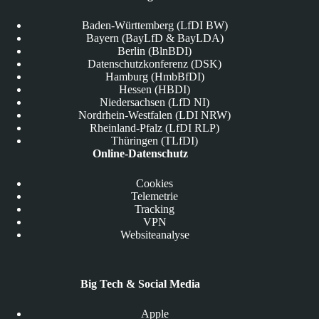
Baden-Württemberg (LfDI BW)
Bayern (BayLfD & BayLDA)
Berlin (BlnBDI)
Datenschutzkonferenz (DSK)
Hamburg (HmbBfDI)
Hessen (HBDI)
Niedersachsen (LfD NI)
Nordrhein-Westfalen (LDI NRW)
Rheinland-Pfalz (LfDI RLP)
Thüringen (TLfDI)
Online-Datenschutz
Cookies
Telemetrie
Tracking
VPN
Websiteanalyse
Big Tech & Social Media
Apple