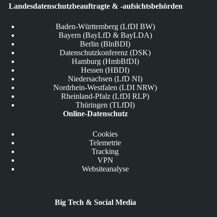
Landesdatenschutzbeauftragte & -aufsichtsbehörden
Baden-Württemberg (LfDI BW)
Bayern (BayLfD & BayLDA)
Berlin (BlnBDI)
Datenschutzkonferenz (DSK)
Hamburg (HmbBfDI)
Hessen (HBDI)
Niedersachsen (LfD NI)
Nordrhein-Westfalen (LDI NRW)
Rheinland-Pfalz (LfDI RLP)
Thüringen (TLfDI)
Online-Datenschutz
Cookies
Telemetrie
Tracking
VPN
Websiteanalyse
Big Tech & Social Media