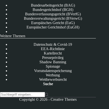
Bundesarbeitsgericht (BAG)
Bundesgerichtshof (BGH)
Bundesverfassungsgericht (BVerfG)
Bundesverwaltungsgericht (BVerwG)
Europäisches Gericht (EuG)
Europäischer Gerichtshof (EuGH)
Weitere Themen
Datenschutz & Covid-19
EEA-Richtlinie
Kartellrecht
Presseprivileg
Shadow Banning
Spionage
Vorratsdatenspeicherung
Werbung
Wettbewerbsrecht
Suche
K
Copyright © 2026 -
Creative Themes
e
i