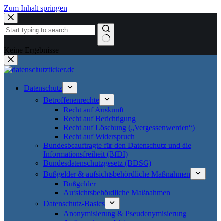
Zum Inhalt springen
Keine Ergebnisse
Datenschutz
Betroffenenrechte
Recht auf Auskunft
Recht auf Berichtigung
Recht auf Löschung („Vergessenwerden“)
Recht auf Widerspruch
Bundesbeauftragte für den Datenschutz und die
Informationsfreiheit (BfDI)
Bundesdatenschutzgesetz (BDSG)
Bußgelder & aufsichtsbehördliche Maßnahmen
Bußgelder
Aufsichtsbehördliche Maßnahmen
Datenschutz-Basics
Anonymisierung & Pseudonymisierung