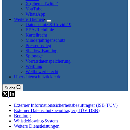
X (ehem. Twitter)
YouTube
WhatsApp
Weitere Themen
Datenschutz & Covid-19
EEA-Richtlinie
Kartellrecht
Minderjährigenschutz
Presseprivileg
Shadow Banning
Spionage
Vorratsdatenspeicherung
Werbung
Wettbewerbsrecht
Über datenschutzticker.de
Suche
Externer Informationssicherheitsbeauftragter (ISB-TÜV)
Externer Datenschutzbeauftragter (TÜV-DSB)
Beratung
Whistleblowing-System
Weitere Dienstleistungen