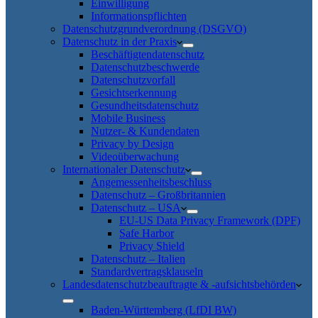
Einwilligung
Informationspflichten
Datenschutzgrundverordnung (DSGVO)
Datenschutz in der Praxis
Beschäftigtendatenschutz
Datenschutzbeschwerde
Datenschutzvorfall
Gesichtserkennung
Gesundheitsdatenschutz
Mobile Business
Nutzer- & Kundendaten
Privacy by Design
Videoüberwachung
Internationaler Datenschutz
Angemessenheitsbeschluss
Datenschutz – Großbritannien
Datenschutz – USA
EU-US Data Privacy Framework (DPF)
Safe Harbor
Privacy Shield
Datenschutz – Italien
Standardvertragsklauseln
Landesdatenschutzbeauftragte & -aufsichtsbehörden
Baden-Württemberg (LfDI BW)