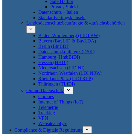
Safe Harbor
Privacy Shield
Datenschutz – Italien
Standardvertragsklauseln
Landesdatenschutzbeauftragte & -aufsichtsbehörden
Baden-Württemberg (LfDI BW)
Bayern (BayLfD & BayLDA)
Berlin (BlnBDI)
Datenschutzkonferenz (DSK)
Hamburg (HmbBfDI)
Hessen (HBDI)
Niedersachsen (LfD NI)
Nordrhein-Westfalen (LDI NRW)
Rheinland-Pfalz (LfDI RLP)
Thüringen (TLfDI)
Online-Datenschutz
Cookies
Internet of Things (IoT)
Telemetrie
Tracking
VPN
Websiteanalyse
Compliance & Digitale Regulierung