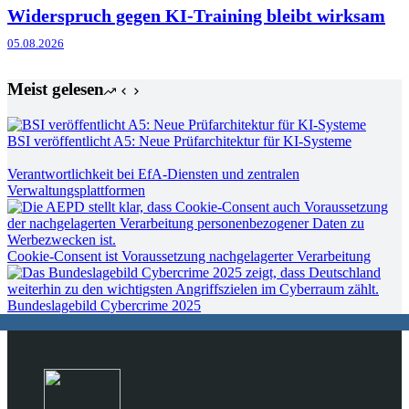
Widerspruch gegen KI-Training bleibt wirksam
05.08.2026
Meist gelesen
BSI veröffentlicht A5: Neue Prüfarchitektur für KI-Systeme
Verantwortlichkeit bei EfA-Diensten und zentralen
Verwaltungsplattformen
Cookie-Consent ist Voraussetzung nachgelagerter Verarbeitung
Bundeslagebild Cybercrime 2025