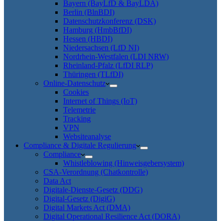
Bayern (BayLfD & BayLDA)
Berlin (BlnBDI)
Datenschutzkonferenz (DSK)
Hamburg (HmbBfDI)
Hessen (HBDI)
Niedersachsen (LfD NI)
Nordrhein-Westfalen (LDI NRW)
Rheinland-Pfalz (LfDI RLP)
Thüringen (TLfDI)
Online-Datenschutz
Cookies
Internet of Things (IoT)
Telemetrie
Tracking
VPN
Websiteanalyse
Compliance & Digitale Regulierung
Compliance
Whistleblowing (Hinweisgebersystem)
CSA-Verordnung (Chatkontrolle)
Data Act
Digitale-Dienste-Gesetz (DDG)
Digital-Gesetz (DigiG)
Digital Markets Act (DMA)
Digital Operational Resilience Act (DORA)