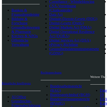
Compliance - Whistleblowing
CSA-Verordnung
Banken &
(Chatkontrolle)
Finanzdienstleister
Data Act
Bildung &
Digitale-Dienste-Gesetz (DDG)
Forschung
Digital-Gesetz (DigiG)
Gesundheitswesen
Digital Markets Act (DMA)
& Pharmazie
Digital Operational Resilience
Kirchen & NPOs
Act (DORA)
Öffentliche
Digital Services Act (DSA)
Verwaltung
ePrivacy-Richtlinie
Gesundheitsdatennutzungsgesetz
(GDNG)
Rechtsprechung
Weitere The
Künstliche Intelligenz
Bundesarbeitsgericht
(BAG)
Date
Bundesgerichtshof (BGH)
19
AI Office
Bundesverfassungsgericht
EEA-
Grundrechte-
(BVerfG)
Kart
Folgenabschätzung