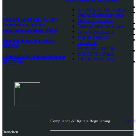
Beschäftigtendatenschutz
Datenschutzbeschwerde
Bundesbeauftragte für den
Datenschutzvorfall
Datenschutz und die
Gesundheitsdatenschutz
Informationsfreiheit (BfDI)
Gesichtserkennung
Mobile Business
Bundesdatenschutzgesetz
Nutzer- &
(BDSG)
Kundendatenschutz
Privacy by Design
Datenschutzgrundverordnung
Videoüberwachung
(DSGVO)
Compliance & Digitale Regulierung
Europ
Branchen