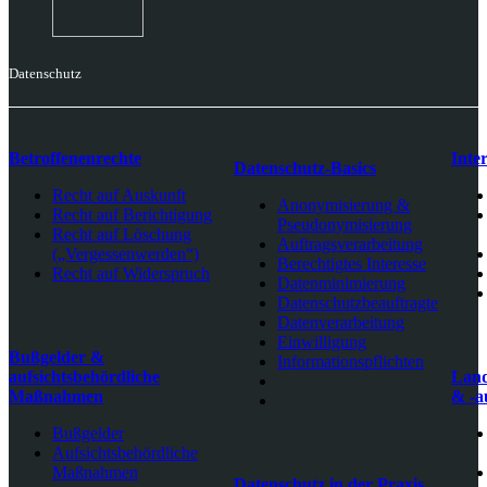
Datenschutz
Betroffenenrechte
Inte
Datenschutz-Basics
Recht auf Auskunft
Anonymisierung &
Recht auf Berichtigung
Pseudonymisierung
Recht auf Löschung
Auftragsverarbeitung
(„Vergessenwerden“)
Berechtigtes Interesse
Recht auf Widerspruch
Datenminimierung
Datenschutzbeauftragte
Datenverarbeitung
Einwilligung
Bußgelder &
Informationspflichten
aufsichtsbehördliche
Land
Maßnahmen
& -a
Bußgelder
Aufsichtsbehördliche
Maßnahmen
Datenschutz in der Praxis