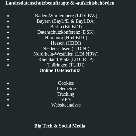
Landesdatenschutzbeauftragte & -aufsichtsbehörden
Baden-Württemberg (LfDI BW)
Bayern (BayLfD & BayLDA)
Berlin (BlnBDI)
Datenschutzkonferenz (DSK)
Hamburg (HmbBfDI)
Hessen (HBDI)
Niedersachsen (LfD NI)
Nordrhein-Westfalen (LDI NRW)
Rheinland-Pfalz (LfDI RLP)
Thüringen (TLfDI)
Online-Datenschutz
Cookies
Telemetrie
Tracking
VPN
Websiteanalyse
Big Tech & Social Media