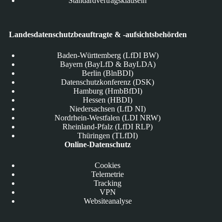
Standardvertragsklauseln
Landesdatenschutzbeauftragte & -aufsichtsbehörden
Baden-Württemberg (LfDI BW)
Bayern (BayLfD & BayLDA)
Berlin (BlnBDI)
Datenschutzkonferenz (DSK)
Hamburg (HmbBfDI)
Hessen (HBDI)
Niedersachsen (LfD NI)
Nordrhein-Westfalen (LDI NRW)
Rheinland-Pfalz (LfDI RLP)
Thüringen (TLfDI)
Online-Datenschutz
Cookies
Telemetrie
Tracking
VPN
Websiteanalyse