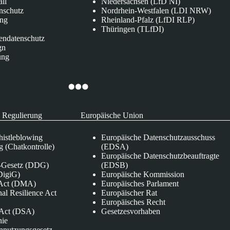
all
Niedersachsen (LfD NI)
nschutz
Nordrhein-Westfalen (LDI NRW)
ung
Rheinland-Pfalz (LfDI RLP)
Thüringen (TLfDI)
endatenschutz
gn
ung
 Regulierung
Europäische Union
istleblowing
Europäische Datenschutzausschuss
 (Chatkontrolle)
(EDSA)
Europäische Datenschutzbeauftragte
e-Gesetz (DDG)
(EDSB)
DigiG)
Europäische Kommission
s Act (DMA)
Europäisches Parlament
nal Resilience Act
Europäischer Rat
Europäisches Recht
s Act (DSA)
Gesetzesvorhaben
nie
nnutzungsgesetz