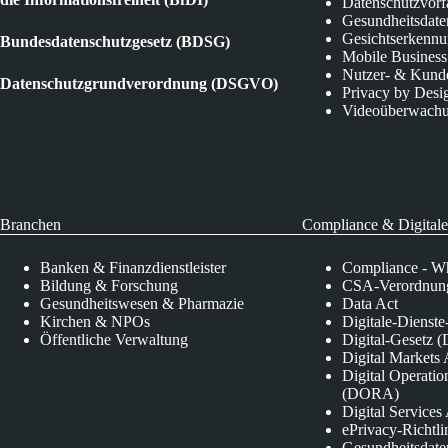
Datenschutzvorf
Gesundheitsdate
Gesichtserkenn
Bundesdatenschutzgesetz (BDSG)
Mobile Business
Nutzer- & Kund
Datenschutzgrundverordnung (DSGVO)
Privacy by Desi
Videoüberwach
Branchen
Compliance & Digitale
Banken & Finanzdienstleister
Compliance - Wh
Bildung & Forschung
CSA-Verordnung
Gesundheitswesen & Pharmazie
Data Act
Kirchen & NPOs
Digitale-Dienst
Öffentliche Verwaltung
Digital-Gesetz (
Digital Market
Digital Operatio
(DORA)
Digital Service
ePrivacy-Richtli
Gesundheitsdate