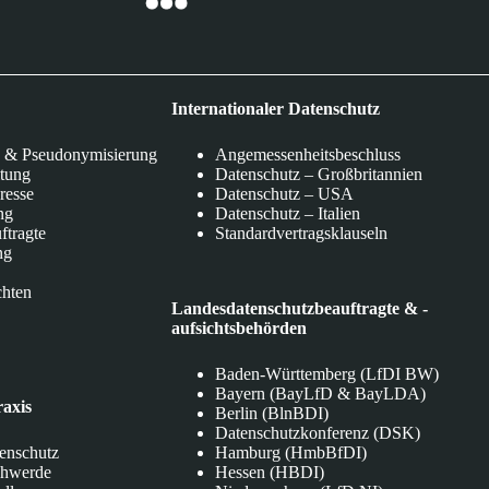
Internationaler Datenschutz
 & Pseudonymisierung
Angemessenheitsbeschluss
itung
Datenschutz – Großbritannien
eresse
Datenschutz – USA
ng
Datenschutz – Italien
ftragte
Standardvertragsklauseln
ng
chten
Landesdatenschutzbeauftragte & -
aufsichtsbehörden
Baden-Württemberg (LfDI BW)
Bayern (BayLfD & BayLDA)
raxis
Berlin (BlnBDI)
Datenschutzkonferenz (DSK)
tenschutz
Hamburg (HmbBfDI)
chwerde
Hessen (HBDI)