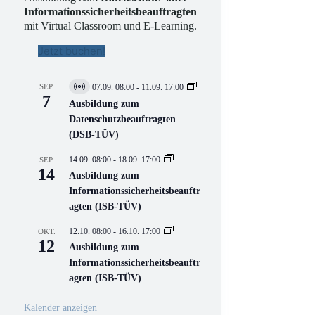
Informationssicherheitsbeauftragten
mit Virtual Classroom und E-Learning.
Jetzt buchen!
SEP.
07.09. 08:00
-
11.09. 17:00
V
7
i
Ausbildung zum
r
Datenschutzbeauftragten
t
(DSB-TÜV)
u
e
l
14.09. 08:00
-
18.09. 17:00
SEP.
l
14
Ausbildung zum
V
Informationssicherheitsbeauftr
e
r
agten (ISB-TÜV)
a
n
12.10. 08:00
-
16.10. 17:00
OKT.
s
12
Ausbildung zum
t
a
Informationssicherheitsbeauftr
l
agten (ISB-TÜV)
t
u
n
Kalender anzeigen