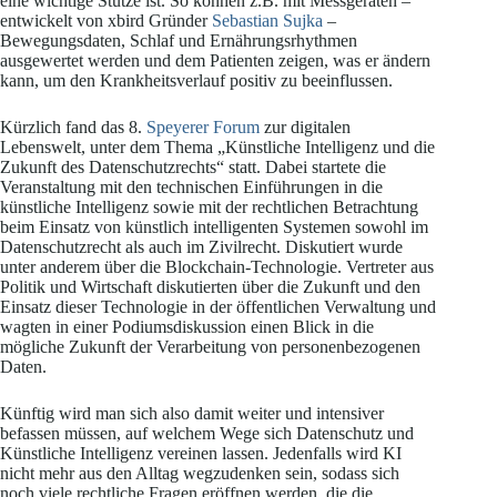
eine wichtige Stütze ist. So können z.B. mit Messgeräten –
entwickelt von xbird Gründer
Sebastian Sujka
–
Bewegungsdaten, Schlaf und Ernährungsrhythmen
ausgewertet werden und dem Patienten zeigen, was er ändern
kann, um den Krankheitsverlauf positiv zu beeinflussen.
Kürzlich fand das 8.
Speyerer Forum
zur digitalen
Lebenswelt, unter dem Thema „Künstliche Intelligenz und die
Zukunft des Datenschutzrechts“ statt. Dabei startete die
Veranstaltung mit den technischen Einführungen in die
künstliche Intelligenz sowie mit der rechtlichen Betrachtung
beim Einsatz von künstlich intelligenten Systemen sowohl im
Datenschutzrecht als auch im Zivilrecht. Diskutiert wurde
unter anderem über die Blockchain-Technologie. Vertreter aus
Politik und Wirtschaft diskutierten über die Zukunft und den
Einsatz dieser Technologie in der öffentlichen Verwaltung und
wagten in einer Podiumsdiskussion einen Blick in die
mögliche Zukunft der Verarbeitung von personenbezogenen
Daten.
Künftig wird man sich also damit weiter und intensiver
befassen müssen, auf welchem Wege sich Datenschutz und
Künstliche Intelligenz vereinen lassen. Jedenfalls wird KI
nicht mehr aus den Alltag wegzudenken sein, sodass sich
noch viele rechtliche Fragen eröffnen werden, die die