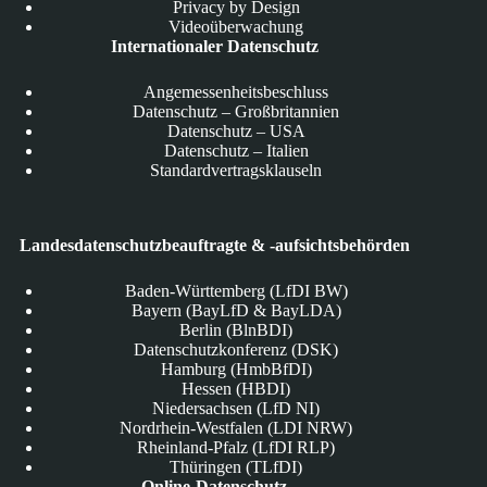
Privacy by Design
Videoüberwachung
Internationaler Datenschutz
Angemessenheitsbeschluss
Datenschutz – Großbritannien
Datenschutz – USA
Datenschutz – Italien
Standardvertragsklauseln
Landesdatenschutzbeauftragte & -aufsichtsbehörden
Baden-Württemberg (LfDI BW)
Bayern (BayLfD & BayLDA)
Berlin (BlnBDI)
Datenschutzkonferenz (DSK)
Hamburg (HmbBfDI)
Hessen (HBDI)
Niedersachsen (LfD NI)
Nordrhein-Westfalen (LDI NRW)
Rheinland-Pfalz (LfDI RLP)
Thüringen (TLfDI)
Online-Datenschutz