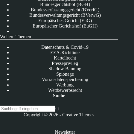
Bundesgerichtshof (BGH)
Bundesverfassungsgericht (BVerfG)
Bundesverwaltungsgericht (BVerwG)
Europäisches Gericht (EuG)
Europäischer Gerichtshof (EuGH)
Weitere Themen
Datenschutz & Covid-19
EEA-Richtlinie
Kartellrecht
Presseprivileg
Shadow Banning
Spionage
Vorratsdatenspeicherung
Werbung
Wettbewerbsrecht
Suche
K
Copyright © 2026 -
Creative Themes
e
i
n
Newsletter