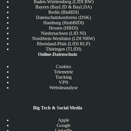
Baden-Württemberg (LfDI BW)
Bayern (BayLfD & BayLDA)
Berlin (BlnBDI)
Datenschutzkonferenz (DSK)
Hamburg (HmbBfDI)
Hessen (HBDI)
Niedersachsen (LfD NI)
Nordrhein-Westfalen (LDI NRW)
Rheinland-Pfalz (LfDI RLP)
Thüringen (TLfDI)
Online-Datenschutz
Cookies
Telemetrie
Tracking
VPN
Websiteanalyse
Big Tech & Social Media
Apple
Google
LinkedIn