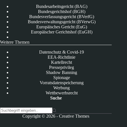
Bundesarbeitsgericht (BAG)
Bundesgerichtshof (BGH)
Bundesverfassungsgericht (BVerfG)
Bundesverwaltungsgericht (BVerwG)
Europäisches Gericht (EuG)
Europäischer Gerichtshof (EuGH)
Weitere Themen
Datenschutz & Covid-19
EEA-Richtlinie
Kartellrecht
Presseprivileg
Shadow Banning
Spionage
Vorratsdatenspeicherung
Werbung
Wettbewerbsrecht
Suche
K
Copyright © 2026 -
Creative Themes
e
i