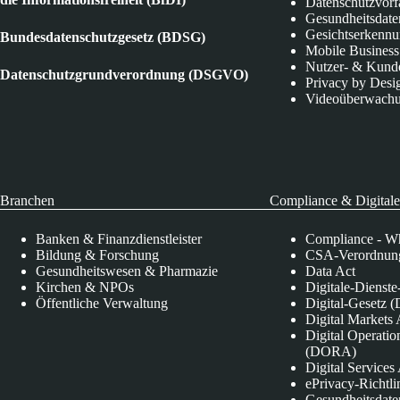
Datenschutzvorf
Gesundheitsdate
Gesichtserkenn
Bundesdatenschutzgesetz (BDSG)
Mobile Business
Nutzer- & Kund
Datenschutzgrundverordnung (DSGVO)
Privacy by Desi
Videoüberwach
Branchen
Compliance & Digitale
Banken & Finanzdienstleister
Compliance - Wh
Bildung & Forschung
CSA-Verordnung
Gesundheitswesen & Pharmazie
Data Act
Kirchen & NPOs
Digitale-Dienst
Öffentliche Verwaltung
Digital-Gesetz (
Digital Market
Digital Operatio
(DORA)
Digital Service
ePrivacy-Richtli
Gesundheitsdate