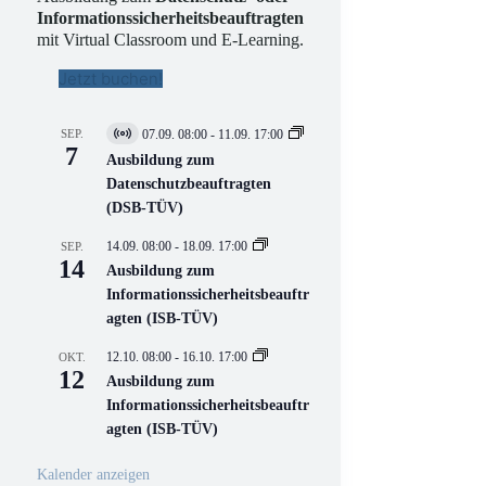
Informationssicherheitsbeauftragten
mit Virtual Classroom und E-Learning.
Jetzt buchen!
SEP.
07.09. 08:00
-
11.09. 17:00
V
7
i
Ausbildung zum
r
Datenschutzbeauftragten
t
(DSB-TÜV)
u
e
l
14.09. 08:00
-
18.09. 17:00
SEP.
l
14
Ausbildung zum
V
Informationssicherheitsbeauftr
e
r
agten (ISB-TÜV)
a
n
12.10. 08:00
-
16.10. 17:00
OKT.
s
12
Ausbildung zum
t
a
Informationssicherheitsbeauftr
l
agten (ISB-TÜV)
t
u
n
Kalender anzeigen