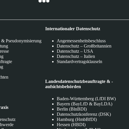
Internationaler Datenschutz
 & Pseudonymisierung
Angemessenheitsbeschluss
itung
Datenschutz – Großbritannien
eresse
Datenschutz – USA
ng
Datenschutz – Italien
ftragte
Standardvertragsklauseln
ng
chten
Landesdatenschutzbeauftragte & -
aufsichtsbehörden
Baden-Württemberg (LfDI BW)
Bayern (BayLfD & BayLDA)
raxis
Berlin (BlnBDI)
Datenschutzkonferenz (DSK)
tenschutz
Hamburg (HmbBfDI)
chwerde
Hessen (HBDI)