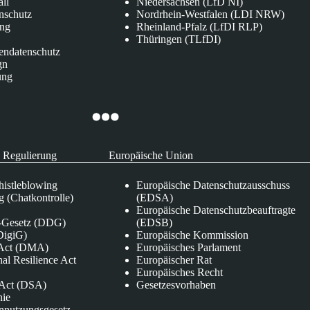
all
Niedersachsen (LfD NI)
nschutz
Nordrhein-Westfalen (LDI NRW)
ung
Rheinland-Pfalz (LfDI RLP)
Thüringen (TLfDI)
endatenschutz
gn
ung
 Regulierung
Europäische Union
istleblowing
Europäische Datenschutzausschuss
 (Chatkontrolle)
(EDSA)
Europäische Datenschutzbeauftragte
e-Gesetz (DDG)
(EDSB)
DigiG)
Europäische Kommission
s Act (DMA)
Europäisches Parlament
nal Resilience Act
Europäischer Rat
Europäisches Recht
s Act (DSA)
Gesetzesvorhaben
nie
nnutzungsgesetz