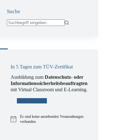
Suche
Keine
Ergebnisse
EU-
In 5 Tagen zum TÜV-Zertifikat
Ausbildung zum
Datenschutz- oder
Informationssicherheitsbeauftragten
mit Virtual Classroom und E-Learning.
Jetzt buchen!
Es sind keine anstehenden Veranstaltungen
H
vorhanden.
i
n
w