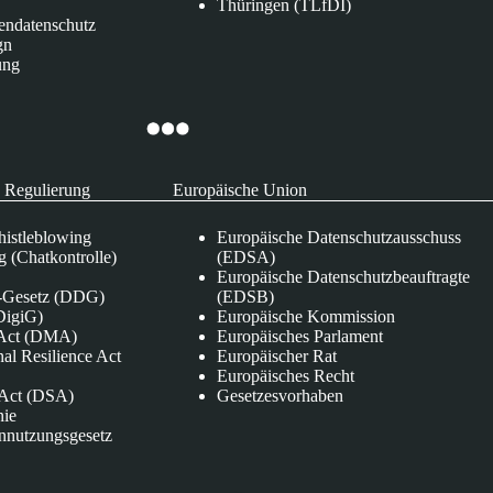
Thüringen (TLfDI)
endatenschutz
gn
ung
 Regulierung
Europäische Union
istleblowing
Europäische Datenschutzausschuss
 (Chatkontrolle)
(EDSA)
Europäische Datenschutzbeauftragte
e-Gesetz (DDG)
(EDSB)
DigiG)
Europäische Kommission
s Act (DMA)
Europäisches Parlament
nal Resilience Act
Europäischer Rat
Europäisches Recht
s Act (DSA)
Gesetzesvorhaben
nie
nnutzungsgesetz