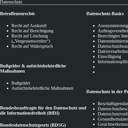
Datenschutz
Betroffenenrechte
Datenschutz-Basics
Recht auf Auskunft
Anonymisierung
Recht auf Berichtigung
Auftragsverarbe
Recht auf Löschung
Berechtigtes Int
(„Vergessenwerden“)
Datenminimieru
Recht auf Widerspruch
Datenschutzbeau
Datenverarbeitu
Einwilligung
Informationspfli
Bußgelder & aufsichtsbehördliche
Maßnahmen
Bußgelder
Aufsichtsbehördliche Maßnahmen
Datenschutz in der P
Beschäftigtenda
Bundesbeauftragte für den Datenschutz und
Datenschutzbes
die Informationsfreiheit (BfDI)
Datenschutzvorf
Gesundheitsdate
Gesichtserkenn
Bundesdatenschutzgesetz (BDSG)