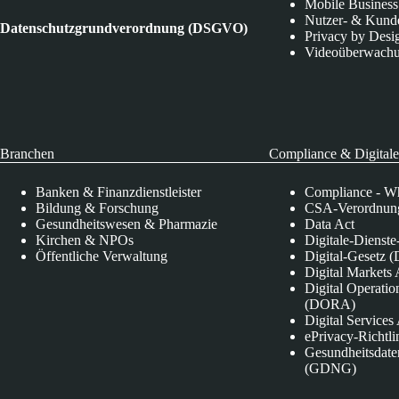
Mobile Business
Nutzer- & Kund
Datenschutzgrundverordnung (DSGVO)
Privacy by Desi
Videoüberwach
Branchen
Compliance & Digitale
Banken & Finanzdienstleister
Compliance - Wh
Bildung & Forschung
CSA-Verordnung
Gesundheitswesen & Pharmazie
Data Act
Kirchen & NPOs
Digitale-Dienst
Öffentliche Verwaltung
Digital-Gesetz (
Digital Market
Digital Operatio
(DORA)
Digital Service
ePrivacy-Richtli
Gesundheitsdate
(GDNG)