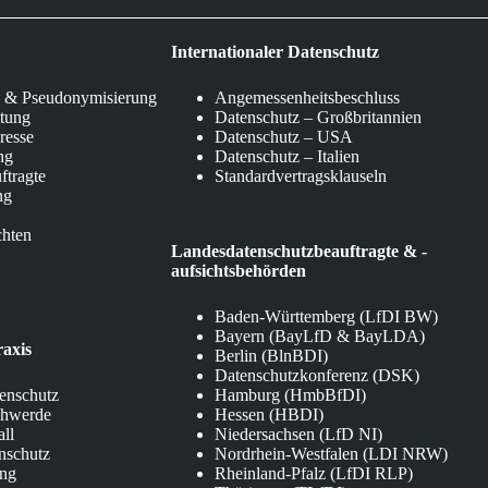
Internationaler Datenschutz
 & Pseudonymisierung
Angemessenheitsbeschluss
itung
Datenschutz – Großbritannien
eresse
Datenschutz – USA
ng
Datenschutz – Italien
ftragte
Standardvertragsklauseln
ng
chten
Landesdatenschutzbeauftragte & -
aufsichtsbehörden
Baden-Württemberg (LfDI BW)
Bayern (BayLfD & BayLDA)
raxis
Berlin (BlnBDI)
Datenschutzkonferenz (DSK)
tenschutz
Hamburg (HmbBfDI)
chwerde
Hessen (HBDI)
all
Niedersachsen (LfD NI)
nschutz
Nordrhein-Westfalen (LDI NRW)
ung
Rheinland-Pfalz (LfDI RLP)