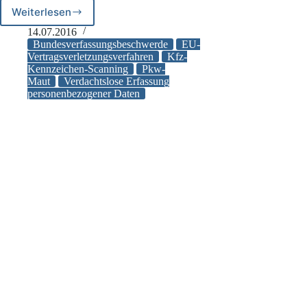
Weiterlesen
Bundesverfassungsbeschwerde
gegen
14.07.2016
Kennzeichen-
Bundesverfassungsbeschwerde
EU-
Scanning
Vertragsverletzungsverfahren
Kfz-
Kennzeichen-Scanning
Pkw-
abgewiesen
Maut
Verdachtslose Erfassung
personenbezogener Daten