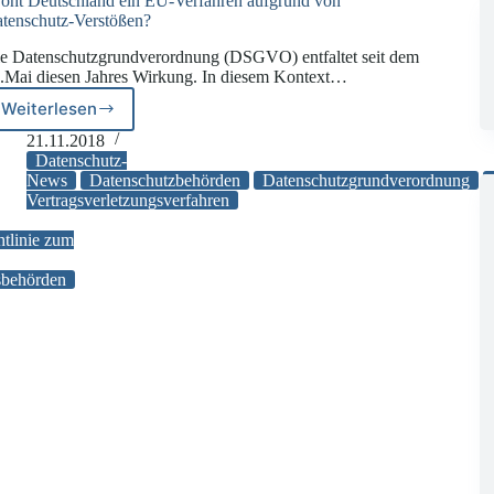
oht Deutschland ein EU-Verfahren aufgrund von
tenschutz-Verstößen?
e Datenschutzgrundverordnung (DSGVO) entfaltet seit dem
.Mai diesen Jahres Wirkung. In diesem Kontext…
Weiterlesen
Droht
Deutschland
21.11.2018
ein
Datenschutz-
EU-
News
Datenschutzbehörden
Datenschutzgrundverordnung
Vertragsverletzungsverfahren
Verfahren
aufgrund
htlinie zum
von
Datenschutz-
sbehörden
Verstößen?