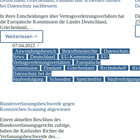
Deutschland, Griechenland, Finnland und Schweden müssen
Dr
bei Datenschutz nachbessern
Da
In ihren Entscheidungen über Vertragsverletzungsverfahren hat
Di
die Europäische Kommission die Länder Deutschland,
25
Griechenland,…
Weiterlesen
Deutschland,
Griechenland,
07.04.2022
Finnland
Anwendungsbereich
Betroffenenrechte
Datenschutz-
und
News
Deutschland
EU-Kommission
EU-
Vertragsverletzungsverfahren
Europäische
Schweden
Kommission
Finnland
Griechenland
Rechtsbehelf
Ric
müssen
Datenschutz bei der
bei
Strafverfolgung
Schweden
Speicherfrist
Strafverfolgung
Datenschutz
nachbessern
Bundesverfassungsbeschwerde gegen
Kennzeichen-Scanning abgewiesen
Einem aktuellen Beschluss des
Bundesverfassungsgerichts zufolge,
haben die Karlsruher Richter die
Verfassungsbeschwerde des…