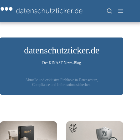
Zum
Inhalt
springen
datenschutzticker.de
Der KINAST News-Blog
Aktuelle und exklusive Einblicke in Datenschutz,
Compliance und Informationssicherheit.