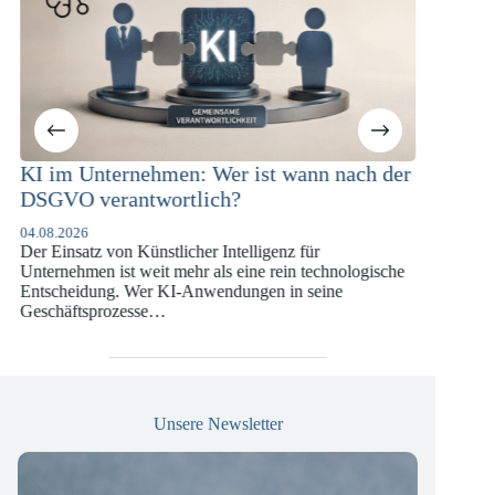
Unternehmen: Wer ist wann nach der
KI-Compliance 
 verantwortlich?
Versicherungsw
DSGVO und KI
6
atz von Künstlicher Intelligenz für
07.07.2026
men ist weit mehr als eine rein technologische
Die europäische Digi
idung. Wer KI-Anwendungen in seine
vergangenen Jahren 
tsprozesse…
die insbesondere Un
Versicherungswirtsc
Unsere Newsletter