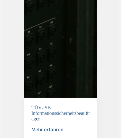
TÜV-ISB
Informationssicherheitsbeauftr
ager
Mehr erfahren