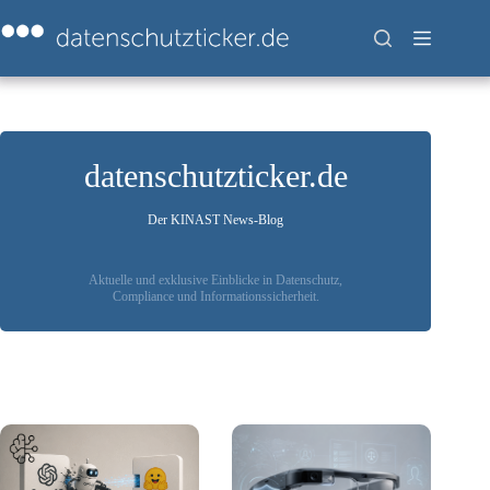
Zum
Inhalt
springen
datenschutzticker.de
Der KINAST News-Blog
Aktuelle und exklusive Einblicke in Datenschutz,
Compliance und Informationssicherheit.