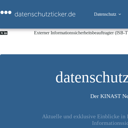
Zum
Inhalt
springen
Datenschutz
Externer Informationssicherheitsbeauftragter (ISB
datenschutz
Der KINAST Ne
Aktuelle und exklusive Einblicke in
Informationssic