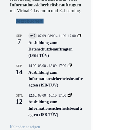
Informationssicherheitsbeauftragten
mit Virtual Classroom und E-Learning.
Jetzt buchen!
SEP.
07.09. 08:00
-
11.09. 17:00
V
7
i
Ausbildung zum
r
Datenschutzbeauftragten
t
(DSB-TÜV)
u
e
l
14.09. 08:00
-
18.09. 17:00
SEP.
l
14
Ausbildung zum
V
Informationssicherheitsbeauftr
e
r
agten (ISB-TÜV)
a
n
12.10. 08:00
-
16.10. 17:00
OKT.
s
12
Ausbildung zum
t
a
Informationssicherheitsbeauftr
l
agten (ISB-TÜV)
t
u
n
Kalender anzeigen