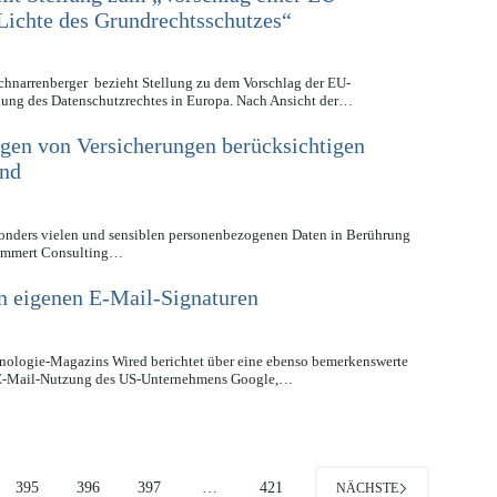
ichte des Grundrechtsschutzes“
chnarrenberger bezieht Stellung zu dem Vorschlag der EU-
kung des Datenschutzrechtes in Europa. Nach Ansicht der…
ngen von Versicherungen berücksichtigen
end
onders vielen und sensiblen personenbezogenen Daten in Berührung
Mummert Consulting…
in eigenen E-Mail-Signaturen
ologie-Magazins Wired berichtet über eine ebenso bemerkenswerte
r E-Mail-Nutzung des US-Unternehmens Google,…
395
396
397
…
421
NÄCHSTE