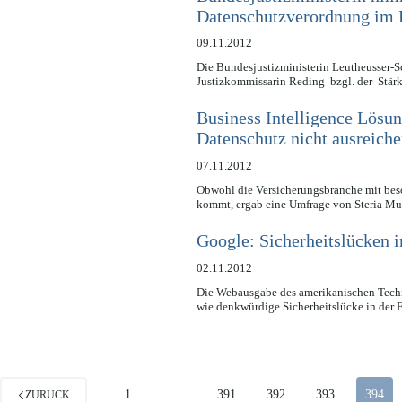
Datenschutzverordnung im L
09.11.2012
Die Bundesjustizministerin Leutheusser-S
Justizkommissarin Reding bzgl. der Stär
Business Intelligence Lösu
Datenschutz nicht ausreich
07.11.2012
Obwohl die Versicherungsbranche mit bes
kommt, ergab eine Umfrage von Steria 
Google: Sicherheitslücken 
02.11.2012
Die Webausgabe des amerikanischen Techn
wie denkwürdige Sicherheitslücke in de
1
…
391
392
393
394
ZURÜCK