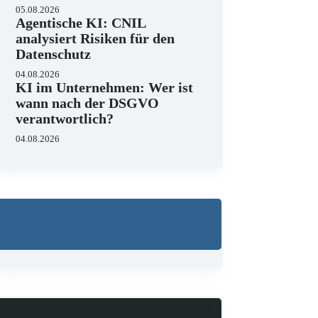
05.08.2026
Agentische KI: CNIL
analysiert Risiken für den
Datenschutz
Wo liegen die Grenzen 
04.08.2026
KI im Unternehmen: Wer ist
23.06.2026
wann nach der DSGVO
KI hält zunehmend Einzug in 
strukturieren, Schriftsätze au
verantwortlich?
Zugleich zeigen aktuelle…
04.08.2026