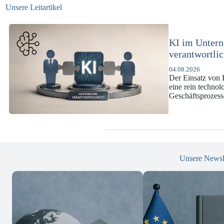
Unsere Leitartikel
KI-Complianc
DSGVO und
07.07.2026
Die europäische 
enorme Komplexit
und Versicherun
Unsere Newsl