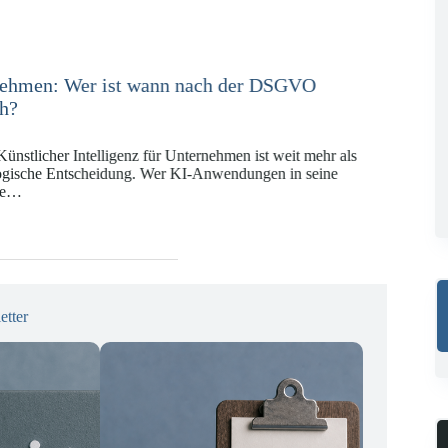
e in der Versicherungswirtschaft mit DORA,
 KI-VO
Digitalregulierung hat in den vergangenen Jahren eine
ät erreicht, die insbesondere Unternehmen der Finanz-
gswirtschaft vor…
etter