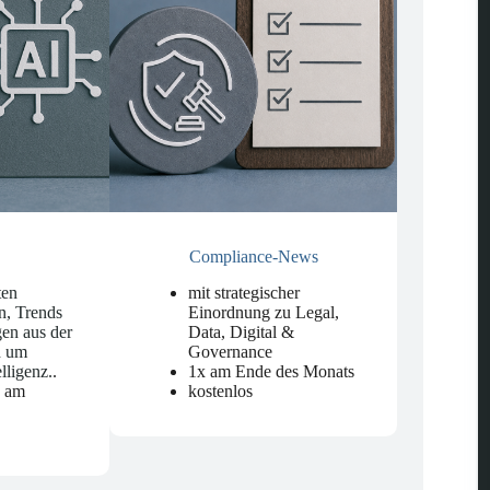
Compliance-News
ten
mit strategischer
n, Trends
Einordnung zu Legal,
en aus der
Data, Digital &
d um
Governance
elligenz.
.
1x am Ende des Monats
n am
kostenlos