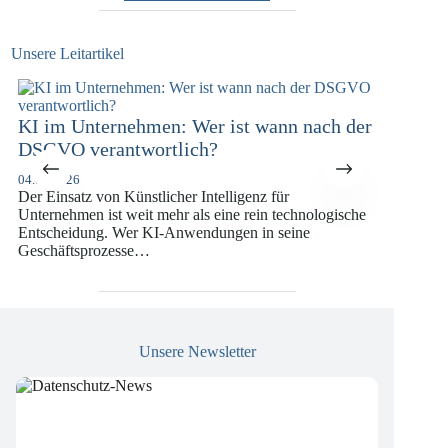
Unsere Leitartikel
KI im Unternehmen: Wer ist wann nach der
KI-Com
DSGVO verantwortlich?
Versic
DSGVO
04.08.2026
Der Einsatz von Künstlicher Intelligenz für
07.07.202
Unternehmen ist weit mehr als eine rein technologische
Die europ
Entscheidung. Wer KI-Anwendungen in seine
vergange
Geschäftsprozesse…
die insb
Versiche
Unsere Newsletter