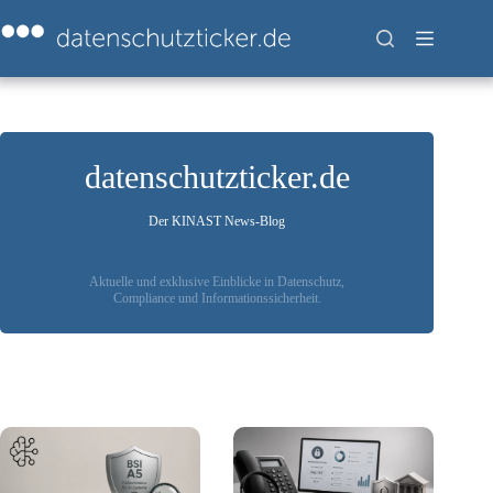
Zum
Inhalt
springen
datenschutzticker.de
Der KINAST News-Blog
Aktuelle und exklusive Einblicke in Datenschutz,
Compliance und Informationssicherheit.