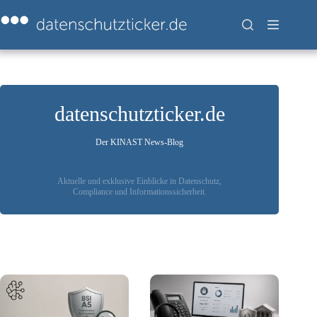
Zum
Inhalt
springen
datenschutzticker.de
Der KINAST News-Blog
Aktuelle und exklusive Einblicke in Datenschutz,
Compliance und Informationssicherheit.