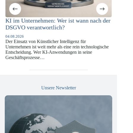
en: Wer ist wann nach der
KI-Compliance in der
rtlich?
Versicherungswirtschaft
DSGVO und KI-VO
licher Intelligenz für
07.07.2026
 mehr als eine rein technologische
Die europäische Digitalregulieru
KI-Anwendungen in seine
vergangenen Jahren eine enorme 
die insbesondere Unternehmen d
Versicherungswirtschaft vor…
Unsere Newsletter