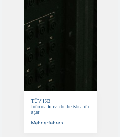
TÜV-ISB
Informationssicherheitsbeauftr
ager
Mehr erfahren