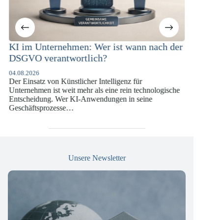
nach der
KI-Compliance in der
Versicherungswirtschaft mit DORA,
DSGVO und KI-VO
07.07.2026
ologische
Die europäische Digitalregulierung hat in den
e
vergangenen Jahren eine enorme Komplexität erreicht,
die insbesondere Unternehmen der Finanz- und
Versicherungswirtschaft vor…
Unsere Newsletter