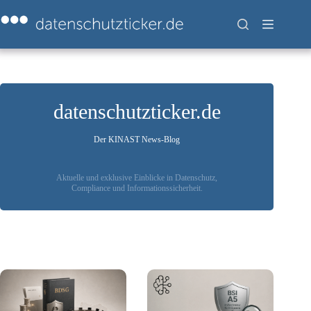
Zum
Inhalt
springen
datenschutzticker.de
Der KINAST News-Blog
Aktuelle und exklusive Einblicke in Datenschutz,
Compliance und Informationssicherheit.