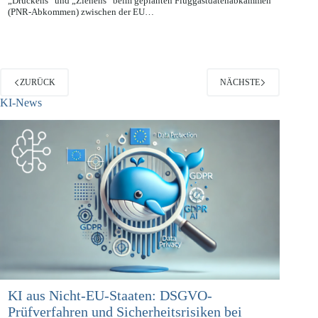
Nachdem wir bereits vor Kurzem über den Streit bezüglich des
„Drückens“ und „Ziehens“ beim geplanten Fluggastdatenabkammen
(PNR-Abkommen) zwischen der EU…
ZURÜCK
NÄCHSTE
KI-News
KI aus Nicht-EU-Staaten: DSGVO-