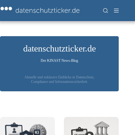
Zum
Inhalt
springen
datenschutzticker.de
Der KINAST News-Blog
Aktuelle und exklusive Einblicke in Datenschutz,
Compliance und Informationssicherheit.