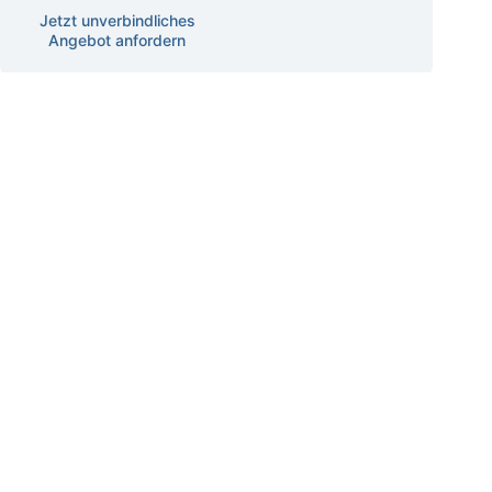
Jetzt unverbindliches
Angebot anfordern
Datenschutz
Betroffenenrechte
Recht auf Auskunft