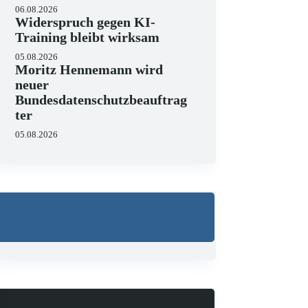
06.08.2026
Widerspruch gegen KI-
Training bleibt wirksam
05.08.2026
Moritz Hennemann wird
Wo liegen die Grenzen v
neuer
Bundesdatenschutzbeauftrag
23.06.2026
ter
KI hält zunehmend Einzug in J
strukturieren, Schriftsätze au
05.08.2026
Zugleich zeigen aktuelle…