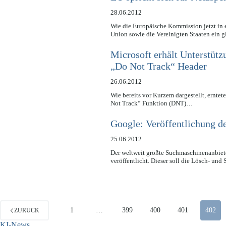
28.06.2012
Wie die Europäische Kommission jetzt in 
Union sowie die Vereinigten Staaten ein 
Microsoft erhält Unterstütz
„Do Not Track“ Header
26.06.2012
Wie bereits vor Kurzem dargestellt, ernte
Not Track“ Funktion (DNT)…
Google: Veröffentlichung d
25.06.2012
Der weltweit größte Suchmaschinenanbiet
veröffentlicht. Dieser soll die Lösch- und
1
…
399
400
401
402
ZURÜCK
KI-News