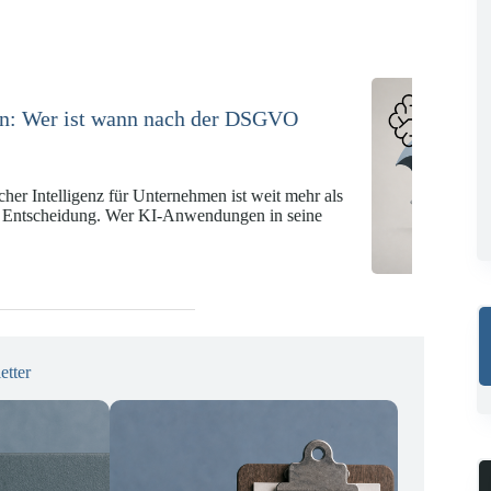
e in der Versicherungswirtschaft mit DORA,
KI-VO
Digitalregulierung hat in den vergangenen Jahren eine
ät erreicht, die insbesondere Unternehmen der Finanz-
gswirtschaft vor…
etter