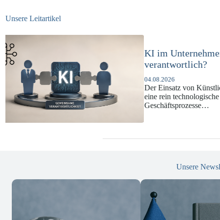
Unsere Leitartikel
KI-Complianc
DSGVO und 
07.07.2026
Die europäische 
enorme Komplexit
und Versicherun
Unsere Newsl