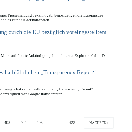
einer Pressemeldung bekannt gab, beabsichtigen die Europäische
globales Bündnis der nationalen…
ung durch die EU bezüglich voreingestelltem
te Microsoft für die Ankündigung, beim Internet Explorer 10 die „Do
es halbjährlichen „Transparency Report“
er Google hat seinen halbjählichen „Transparency Report“
 Sperrtätigkeit von Google transparenter…
403
404
405
…
422
NÄCHSTE