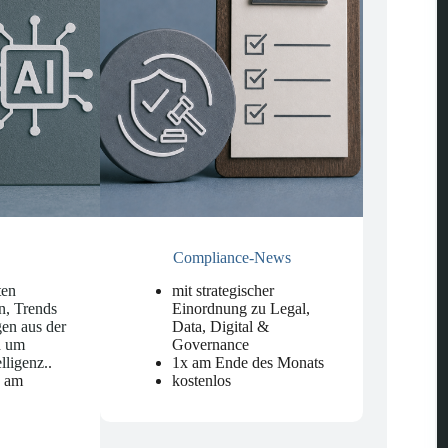
Compliance-News
ten
mit strategischer
n, Trends
Einordnung zu Legal,
en aus der
Data, Digital &
d um
Governance
elligenz.
.
1x am Ende des Monats
n am
kostenlos