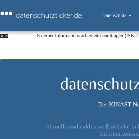
Zum
Inhalt
springen
Datenschutz
Externer Informationssicherheitsbeauftragter (ISB
datenschutz
Der KINAST Ne
Aktuelle und exklusive Einblicke in
Informationssic