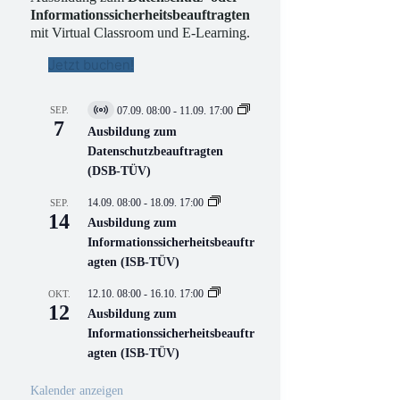
Informationssicherheitsbeauftragten
mit Virtual Classroom und E-Learning.
Jetzt buchen!
SEP.
07.09. 08:00
-
11.09. 17:00
V
7
i
Ausbildung zum
r
Datenschutzbeauftragten
t
(DSB-TÜV)
u
e
l
14.09. 08:00
-
18.09. 17:00
SEP.
l
14
Ausbildung zum
V
Informationssicherheitsbeauftr
e
r
agten (ISB-TÜV)
a
n
12.10. 08:00
-
16.10. 17:00
OKT.
s
12
Ausbildung zum
t
a
Informationssicherheitsbeauftr
l
agten (ISB-TÜV)
t
u
n
Kalender anzeigen