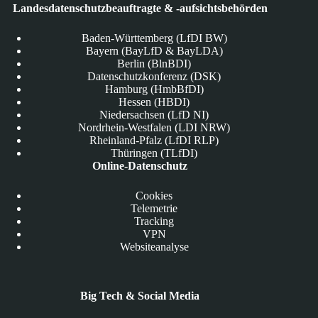
Landesdatenschutzbeauftragte & -aufsichtsbehörden
Baden-Württemberg (LfDI BW)
Bayern (BayLfD & BayLDA)
Berlin (BlnBDI)
Datenschutzkonferenz (DSK)
Hamburg (HmbBfDI)
Hessen (HBDI)
Niedersachsen (LfD NI)
Nordrhein-Westfalen (LDI NRW)
Rheinland-Pfalz (LfDI RLP)
Thüringen (TLfDI)
Online-Datenschutz
Cookies
Telemetrie
Tracking
VPN
Websiteanalyse
Big Tech & Social Media