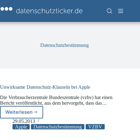
Zum
Inhalt
springen
Datenschutzbestimmung
Unwirksame Datenschutz-Klauseln bei Apple
Die Verbraucherzentrale Bundeszentrale (vzbv) hat einen
Bericht veröffentlicht, aus dem hervorgeht, dass das…
Weiterlesen
Unwirksame
Datenschutz-
29.05.2013
Klauseln
Apple
Datenschutzbestimmung
VZBV
bei
Apple