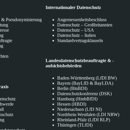
Internationaler Datenschutz
 & Pseudonymisierung
Angemessenheitsbeschluss
itung
Datenschutz – Großbritannien
eresse
Datenschutz – USA
ng
Datenschutz – Italien
ftragte
Standardvertragsklauseln
ng
chten
Landesdatenschutzbeauftragte & -
aufsichtsbehörden
Baden-Württemberg (LfDI BW)
Bayern (BayLfD & BayLDA)
raxis
Berlin (BlnBDI)
Datenschutzkonferenz (DSK)
tenschutz
Hamburg (HmbBfDI)
chwerde
Hessen (HBDI)
all
Niedersachsen (LfD NI)
nschutz
Nordrhein-Westfalen (LDI NRW)
ung
Rheinland-Pfalz (LfDI RLP)
Thüringen (TLfDI)