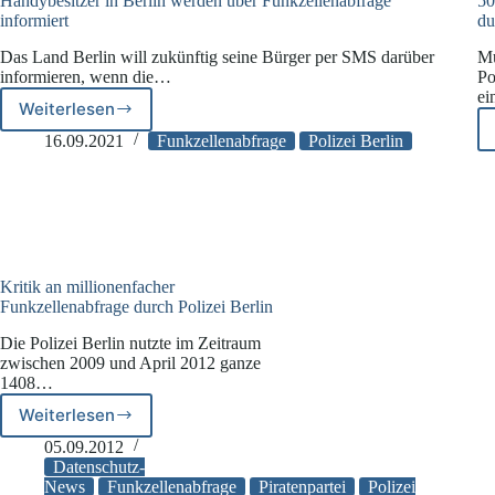
Handybesitzer in Berlin werden über Funkzellenabfrage
50
informiert
du
Das Land Berlin will zukünftig seine Bürger per SMS darüber
Mu
informieren, wenn die…
Po
ei
Weiterlesen
Handybesitzer
in
16.09.2021
Funkzellenabfrage
Polizei Berlin
Berlin
werden
über
Funkzellenabfrage
informiert
Kritik an millionenfacher
Funkzellenabfrage durch Polizei Berlin
Die Polizei Berlin nutzte im Zeitraum
zwischen 2009 und April 2012 ganze
1408…
Weiterlesen
Kritik
an
05.09.2012
millionenfacher
Datenschutz-
Funkzellenabfrage
News
Funkzellenabfrage
Piratenpartei
Polizei