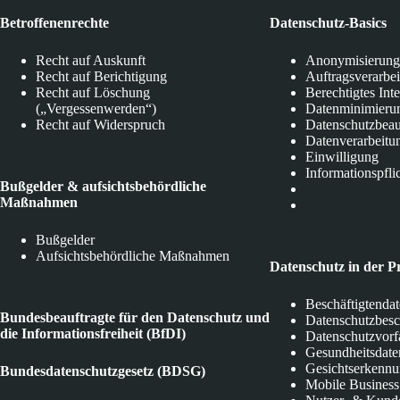
Betroffenenrechte
Datenschutz-Basics
Recht auf Auskunft
Anonymisierung
Recht auf Berichtigung
Auftragsverarbe
Recht auf Löschung
Berechtigtes Int
(„Vergessenwerden“)
Datenminimieru
Recht auf Widerspruch
Datenschutzbeau
Datenverarbeitu
Einwilligung
Informationspfli
Bußgelder & aufsichtsbehördliche
Maßnahmen
Bußgelder
Aufsichtsbehördliche Maßnahmen
Datenschutz in der P
Beschäftigtenda
Bundesbeauftragte für den Datenschutz und
Datenschutzbes
die Informationsfreiheit (BfDI)
Datenschutzvorf
Gesundheitsdate
Gesichtserkenn
Bundesdatenschutzgesetz (BDSG)
Mobile Business