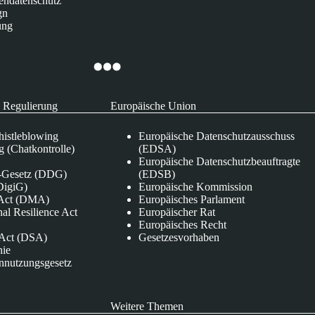
endatenschutz
gn
ung
 Regulierung
Europäische Union
istleblowing
Europäische Datenschutzausschuss
 (Chatkontrolle)
(EDSA)
Europäische Datenschutzbeauftragte
e-Gesetz (DDG)
(EDSB)
DigiG)
Europäische Kommission
s Act (DMA)
Europäisches Parlament
nal Resilience Act
Europäischer Rat
Europäisches Recht
s Act (DSA)
Gesetzesvorhaben
nie
nnutzungsgesetz
Weitere Themen