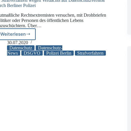
 Strafverfahren wegen Verdachts auf Datenschutzverstoß
rch Berliner Polizei
tmaßliche Rechtsextremisten versuchen, mit Drohbriefen
litiker oder Personen des öffentlichen Lebens
nzuschüchtern. Über…
Weiterlesen
50
Strafverfahren
30.07.2020
wegen
Datenschutz
Datenschutz-
Verdachts
News
DSGVO
Polizei Berlin
Strafverfahren
auf
Datenschutzverstoß
durch
Berliner
Polizei