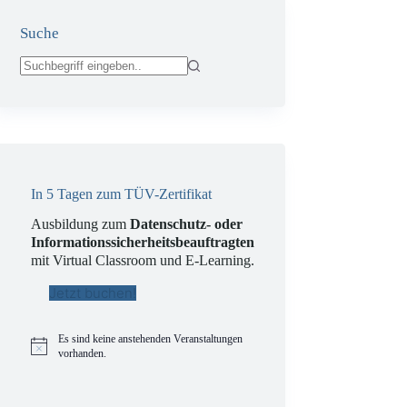
Suche
Keine
Ergebnisse
In 5 Tagen zum TÜV-Zertifikat
Ausbildung zum
Datenschutz- oder
Informationssicherheitsbeauftragten
mit Virtual Classroom und E-Learning.
Jetzt buchen!
Es sind keine anstehenden Veranstaltungen
H
vorhanden.
i
n
w