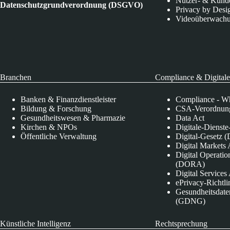
Nutzer- & Kund
Datenschutzgrundverordnung (DSGVO)
Privacy by Desi
Videoüberwach
Branchen
Compliance & Digitale
Banken & Finanzdienstleister
Compliance - Wh
Bildung & Forschung
CSA-Verordnung
Gesundheitswesen & Pharmazie
Data Act
Kirchen & NPOs
Digitale-Dienst
Öffentliche Verwaltung
Digital-Gesetz (
Digital Market
Digital Operatio
(DORA)
Digital Service
ePrivacy-Richtli
Gesundheitsdate
(GDNG)
Künstliche Intelligenz
Rechtsprechung