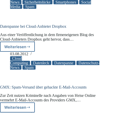
wegen
News
Sicherheitslücke
Smartphones
Social
Media
Spam
Spam
in
der
Kritik
Datenpanne bei Cloud-Anbieter Dropbox
Aus einer Veröffentlichung in dem firmeneigenen Blog des
Cloud-Anbieters Dropbox geht hervor, dass…
Weiterlesen
Datenpanne
bei
03.08.2012
Cloud-
Cloud
Anbieter
Computing
Datenleck
Datenpanne
Datenschutz-
News
Spam
Dropbox
GMX: Spam-Versand über gehackte E-Mail-Accounts
Zur Zeit nutzen Kriminelle nach Angaben von Heise Online
vermehrt E-Mail-Accounts des Providers GMX,…
Weiterlesen
GMX: