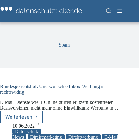
Zum
Inhalt
springen
Spam
Bundesgerichtshof: Unerwünschte Inbox-Werbung ist
rechtswidrig
E-Mail-Dienste wie T-Online dürfen Nutzern kostenfreier
Basisversionen nicht mehr ohne Einwilligung Werbung in…
Weiterlesen
Bundesgerichtshof:
Unerwünschte
10.06.2022
Inbox-
Datenschutz-
Werbung
News
Direktmarketing
Direktwerbung
E-Mail