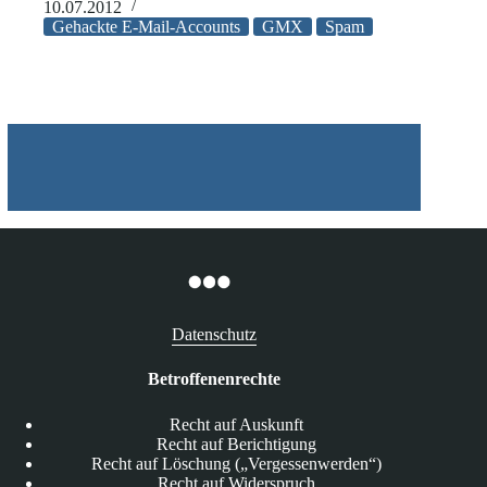
Spam-
10.07.2012
Versand
Gehackte E-Mail-Accounts
GMX
Spam
über
gehackte
E-
Mail-
Accounts
Datenschutz
Betroffenenrechte
Recht auf Auskunft
Recht auf Berichtigung
Recht auf Löschung („Vergessenwerden“)
Recht auf Widerspruch