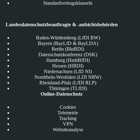
Standardvertragsklauseln
Landesdatenschutzbeauftragte & -aufsichtsbehörden
Baden-Württemberg (LfDI BW)
Bayern (BayLfD & BayLDA)
Berlin (BlnBDI)
Datenschutzkonferenz (DSK)
Hamburg (HmbBfDI)
Hessen (HBDI)
Niedersachsen (LfD NI)
Nordrhein-Westfalen (LDI NRW)
Rheinland-Pfalz (LfDI RLP)
Thüringen (TLfDI)
Online-Datenschutz
Cookies
Telemetrie
Tracking
VPN
Websiteanalyse