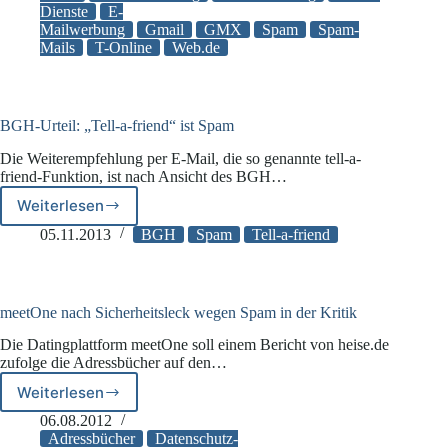
Dienste
E-
ist
Mailwerbung
Gmail
GMX
Spam
Spam-
rechtswidrig
Mails
T-Online
Web.de
BGH-Urteil: „Tell-a-friend“ ist Spam
Die Weiterempfehlung per E-Mail, die so genannte tell-a-
friend-Funktion, ist nach Ansicht des BGH…
Weiterlesen
BGH-
Urteil:
05.11.2013
BGH
Spam
Tell-a-friend
„Tell-
a-
friend“
ist
meetOne nach Sicherheitsleck wegen Spam in der Kritik
Spam
Die Datingplattform meetOne soll einem Bericht von heise.de
zufolge die Adressbücher auf den…
Weiterlesen
meetOne
nach
06.08.2012
Sicherheitsleck
Adressbücher
Datenschutz-