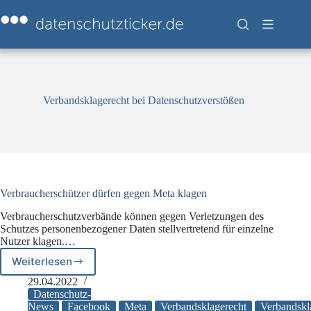
Zum
Inhalt
springen
Verbandsklagerecht bei Datenschutzverstößen
Verbraucherschützer dürfen gegen Meta klagen
Verbraucherschutzverbände können gegen Verletzungen des
Schutzes personenbezogener Daten stellvertretend für einzelne
Nutzer klagen.…
Weiterlesen
Verbraucherschützer
dürfen
29.04.2022
gegen
Datenschutz-
Meta
News
Facebook
Meta
Verbandsklagerecht
Verbandskl