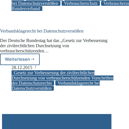
bei Datenschutzverstößen
Verbraucherschutz
Verbraucherze
klagen
Bundesverband
Verbandsklagerecht bei Datenschutzverstößen
Der Deutsche Bundestag hat das „Gesetz zur Verbesserung
der zivilrechtlichen Durchsetzung von
verbraucherschützenden…
Weiterlesen
Verbandsklagerecht
bei
28.12.2015
Datenschutzverstößen
Gesetz zur Verbesserung der zivilrechtlichen
Durchsetzung von verbraucherschützenden Vorschriften
des Datenschutzrechts
Verbandsklagerecht bei
Datenschutzverstößen