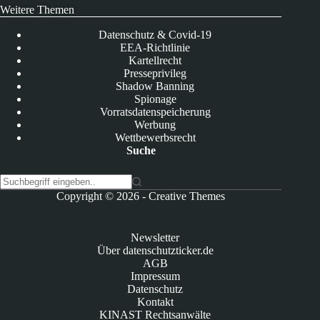
Weitere Themen
Datenschutz & Covid-19
EEA-Richtlinie
Kartellrecht
Presseprivileg
Shadow Banning
Spionage
Vorratsdatenspeicherung
Werbung
Wettbewerbsrecht
Suche
K
Copyright © 2026 -
Creative Themes
e
i
n
Newsletter
e
Über datenschutzticker.de
E
AGB
r
Impressum
g
Datenschutz
e
Kontakt
b
KINAST Rechtsanwälte