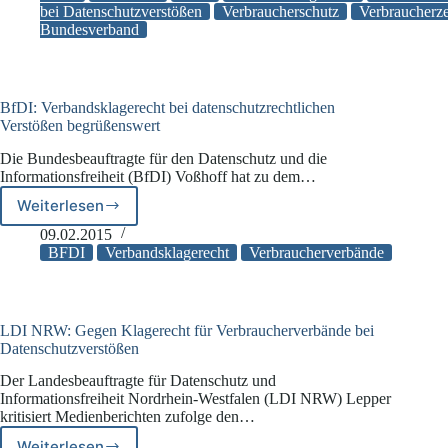
bei Datenschutzverstößen
Verbraucherschutz
Verbraucherze
klagen
Bundesverband
BfDI: Verbandsklagerecht bei datenschutzrechtlichen
Verstößen begrüßenswert
Die Bundesbeauftragte für den Datenschutz und die
Informationsfreiheit (BfDI) Voßhoff hat zu dem…
Weiterlesen
BfDI:
Verbandsklagerecht
09.02.2015
bei
BFDI
Verbandsklagerecht
Verbraucherverbände
datenschutzrechtlichen
Verstößen
begrüßenswert
LDI NRW: Gegen Klagerecht für Verbraucherverbände bei
Datenschutzverstößen
Der Landesbeauftragte für Datenschutz und
Informationsfreiheit Nordrhein-Westfalen (LDI NRW) Lepper
kritisiert Medienberichten zufolge den…
Weiterlesen