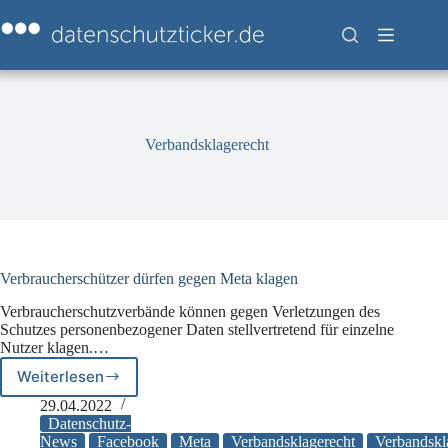
Zum
Inhalt
springen
Verbandsklagerecht
Verbraucherschützer dürfen gegen Meta klagen
Verbraucherschutzverbände können gegen Verletzungen des
Schutzes personenbezogener Daten stellvertretend für einzelne
Nutzer klagen.…
Weiterlesen
Verbraucherschützer
dürfen
29.04.2022
gegen
Datenschutz-
Meta
News
Facebook
Meta
Verbandsklagerecht
Verbandskl