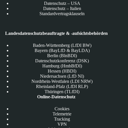
Datenschutz – USA
Datenschutz – Italien
Standardvertragsklauseln
Landesdatenschutzbeauftragte & -aufsichtsbehörden
Baden-Württemberg (LfDI BW)
Bayern (BayLfD & BayLDA)
Berlin (BlnBDI)
Datenschutzkonferenz (DSK)
Hamburg (HmbBfDI)
Hessen (HBDI)
Niedersachsen (LfD NI)
Nordrhein-Westfalen (LDI NRW)
Rheinland-Pfalz (LfDI RLP)
Thüringen (TLfDI)
Online-Datenschutz
Cookies
Telemetrie
Tracking
VPN