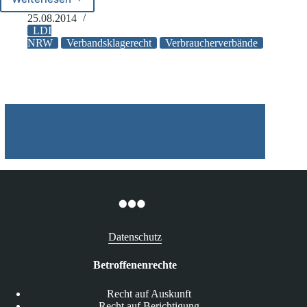
LDI
NRW:
25.08.2014
Gegen
LDI
Klagerecht
NRW
Verbandsklagerecht
Verbraucherverbände
für
Verbraucherverbände
bei
Datenschutzverstößen
Datenschutz
Betroffenenrechte
Recht auf Auskunft
Recht auf Berichtigung