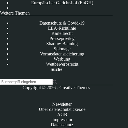
Europäischer Gerichtshof (EuGH)
Weitere Themen
Datenschutz & Covid-19
EEA-Richtlinie
Kartellrecht
Presseprivileg
Shadow Banning
Spionage
Vorratsdatenspeicherung
Werbung
Wettbewerbsrecht
Suche
K
Copyright © 2026 -
Creative Themes
e
i
n
Newsletter
e
Über datenschutzticker.de
E
AGB
r
Impressum
g
Datenschutz