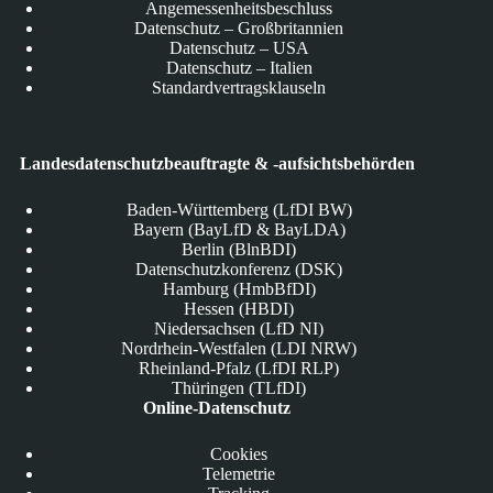
Angemessenheitsbeschluss
Datenschutz – Großbritannien
Datenschutz – USA
Datenschutz – Italien
Standardvertragsklauseln
Landesdatenschutzbeauftragte & -aufsichtsbehörden
Baden-Württemberg (LfDI BW)
Bayern (BayLfD & BayLDA)
Berlin (BlnBDI)
Datenschutzkonferenz (DSK)
Hamburg (HmbBfDI)
Hessen (HBDI)
Niedersachsen (LfD NI)
Nordrhein-Westfalen (LDI NRW)
Rheinland-Pfalz (LfDI RLP)
Thüringen (TLfDI)
Online-Datenschutz
Cookies
Telemetrie