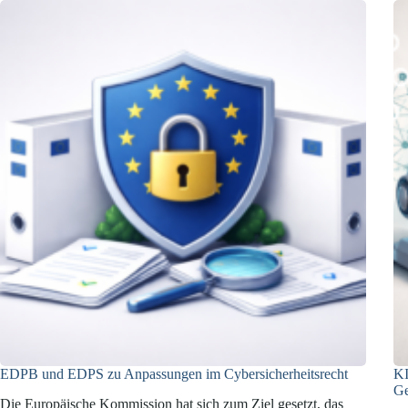
und
Privatsphär
zur
Datennutzung
EDPB und EDPS zu Anpassungen im Cybersicherheitsrecht
KI
Ge
Die Europäische Kommission hat sich zum Ziel gesetzt, das