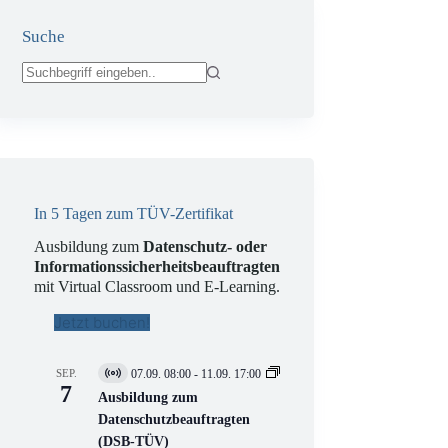
Suche
Keine
Ergebnisse
In 5 Tagen zum TÜV-Zertifikat
Ausbildung zum
Datenschutz- oder
Informationssicherheitsbeauftragten
mit Virtual Classroom und E-Learning.
Jetzt buchen!
SEP.
07.09. 08:00
-
11.09. 17:00
V
7
i
Ausbildung zum
r
Datenschutzbeauftragten
t
(DSB-TÜV)
u