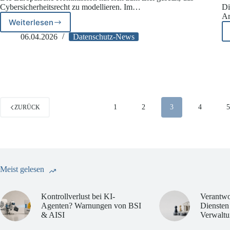
Cybersicherheitsrecht zu modellieren. Im…
Di
Ar
Weiterlesen
EDPB
und
06.04.2026
Datenschutz-News
EDPS
zu
Anpassungen
im
Cybersicherheitsrecht
1
2
3
4
ZURÜCK
Meist gelesen
Kontrollverlust bei KI-
Verantwo
Agenten? Warnungen von BSI
Diensten
& AISI
Verwaltu