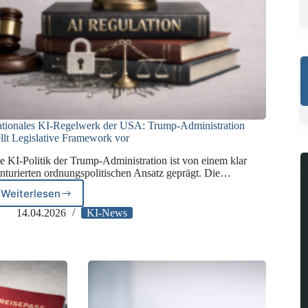
tionales KI-Regelwerk der USA: Trump-Administration
ellt Legislative Framework vor
e KI-Politik der Trump-Administration ist von einem klar
nturierten ordnungspolitischen Ansatz geprägt. Die…
Weiterlesen
Nationales
KI-
14.04.2026
KI-News
Regelwerk
der
USA:
Trump-
Administration
stellt
Legislative