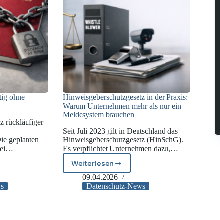
Framework
vor
tig ohne
Hinweisgeberschutzgesetz in der Praxis:
Warum Unternehmen mehr als nur ein
Meldesystem brauchen
z rückläufiger
Seit Juli 2023 gilt in Deutschland das
ie geplanten
Hinweisgeberschutzgesetz (HinSchG).
bei…
Es verpflichtet Unternehmen dazu,…
Weiterlesen
Hinweisgeberschutzgesetz
in
09.04.2026
der
ws
Datenschutz-News
Praxis:
Warum
Unternehmen