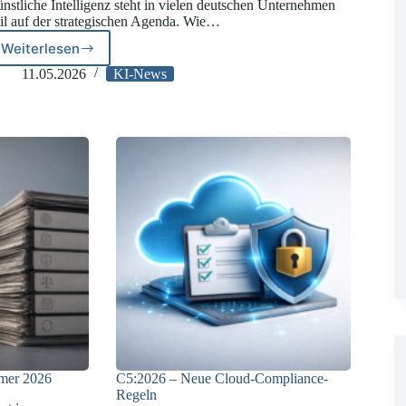
nstliche Intelligenz steht in vielen deutschen Unternehmen
il auf der strategischen Agenda. Wie…
Weiterlesen
Fehlende
Governance
11.05.2026
KI-News
bei
KI-
Einsatz
in
deutschen
Unternehmen
mer 2026
C5:2026 – Neue Cloud-Compliance-
Regeln