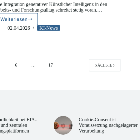
e Integration generativer Künstlicher Intelligenz in den
beits- und Forschungsalltag schreitet stetig voran,…
Weiterlesen
KI-
Richtlinien
02.04.2026
KI-News
an
Hochschulen:
Risiken
standardisierter
Policy-
Generatoren
5
6
…
17
NÄCHSTE
rtlichkeit bei EfA-
Cookie-Consent ist
 und zentralen
Voraussetzung nachgelagerter
ngsplattformen
Verarbeitung