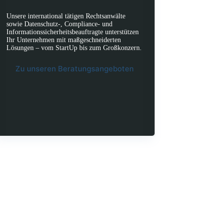
Unsere international tätigen Rechtsanwälte
sowie Datenschutz-, Compliance- und
Informationssicherheitsbeauftragte unterstützen
Ihr Unternehmen mit maßgeschneiderten
Lösungen – vom StartUp bis zum Großkonzern.
Zu unseren Beratungsangeboten