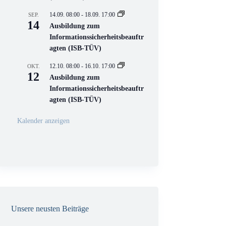
e
l
14.09. 08:00
-
18.09. 17:00
SEP.
l
14
Ausbildung zum
V
Informationssicherheitsbeauftr
e
r
agten (ISB-TÜV)
a
n
12.10. 08:00
-
16.10. 17:00
OKT.
s
12
Ausbildung zum
t
a
Informationssicherheitsbeauftr
l
agten (ISB-TÜV)
t
u
n
Kalender anzeigen
g
Unsere neusten Beiträge