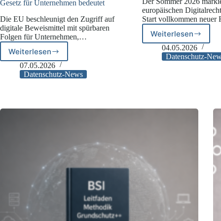
Der Sommer 2026 markie
Gesetz für Unternehmen bedeutet
europäischen Digitalrech
Die EU beschleunigt den Zugriff auf
Start vollkommen neue
digitale Beweismittel mit spürbaren
Weiterlesen
Folgen für Unternehmen,…
Compliance‑
Sommer
04.05.2026
Weiterlesen
Grenzüberschreitende
2026
Datenschutz-Ne
Cloud-
07.05.2026
Zugriffe
Datenschutz-News
in
der
EU:
Was
das
neue
E-
Evidence-
Gesetz
für
Unternehmen
bedeutet