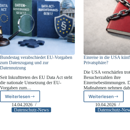
Bundestag verabschiedet EU-Vorgaben
Einreise in die USA künf
zum Datenzugang und zur
Privatsphäre?
Datennutzung
Die USA verschärfen trot
Seit Inkrafttreten des EU Data Act steht
Besucherzahlen ihre
die nationale Umsetzung der EU-
Einreisebestimmungen. D
Vorgaben zum…
Maßnahmen nehmen da
Weiterlesen
Weiterlesen
Bundestag
Einreise
verabschiedet
in
14.04.2026
10.04.2026
EU-
die
Datenschutz-News
Datenschutz-Ne
Vorgaben
USA
zum
künftig
Datenzugang
ohne