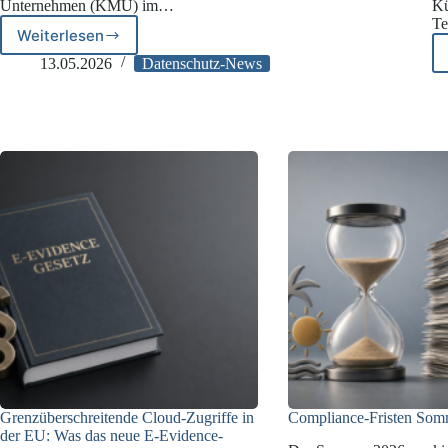
Unternehmen (KMU) im…
Kü
Te
Weiterlesen
Data
Act
13.05.2026
Datenschutz-News
für
KMU-
IoT-
Hersteller:
Was
bis
2026
wichtig
wird
Grenzüberschreitende Cloud-Zugriffe in
Compliance‑Fristen Som
der EU: Was das neue E-Evidence-