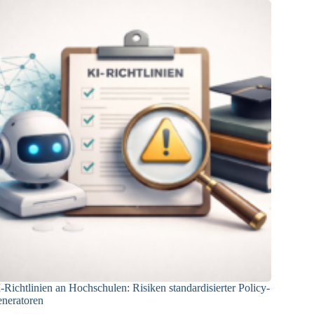
e?
mehr
als
nur
ein
Meldesystem
brauchen
-Richtlinien an Hochschulen: Risiken standardisierter Policy-
neratoren