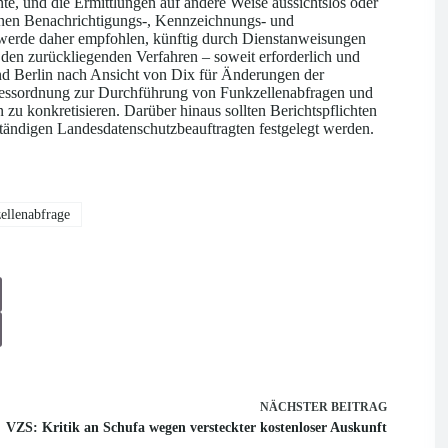
nte, und die Ermittlungen auf andere Weise aussichtslos oder
enen Benachrichtigungs-, Kennzeichnungs- und
 werde daher empfohlen, künftig durch Dienstanweisungen
 den zurückliegenden Verfahren – soweit erforderlich und
and Berlin nach Ansicht von Dix für Änderungen der
zessordnung zur Durchführung von Funkzellenabfragen und
 konkretisieren. Darüber hinaus sollten Berichtspflichten
ändigen Landesdatenschutzbeauftragten festgelegt werden.
llenabfrage
NÄCHSTER
BEITRAG
VZS: Kritik an Schufa wegen versteckter kostenloser Auskunft