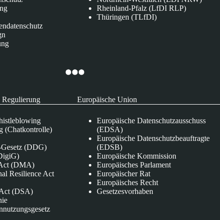
ung
Rheinland-Pfalz (LfDI RLP)
Thüringen (TLfDI)
endatenschutz
gn
ung
 Regulierung
Europäische Union
istleblowing
Europäische Datenschutzausschuss
 (Chatkontrolle)
(EDSA)
Europäische Datenschutzbeauftragte
e-Gesetz (DDG)
(EDSB)
DigiG)
Europäische Kommission
s Act (DMA)
Europäisches Parlament
nal Resilience Act
Europäischer Rat
Europäisches Recht
s Act (DSA)
Gesetzesvorhaben
nie
nnutzungsgesetz