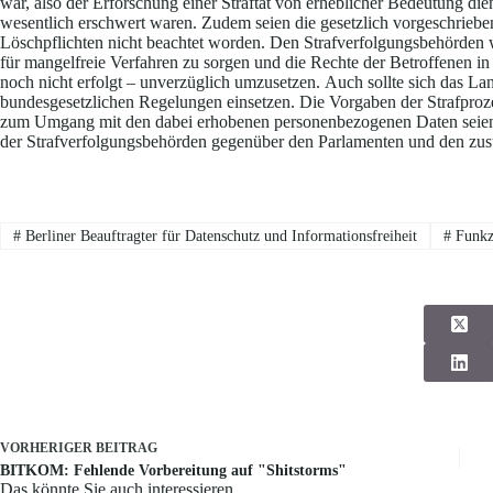
war, also der Erforschung einer Straftat von erheblicher Bedeutung die
wesentlich erschwert waren. Zudem seien die gesetzlich vorgeschrieb
Löschpflichten nicht beachtet worden. Den Strafverfolgungsbehörden
für mangelfreie Verfahren zu sorgen und die Rechte der Betroffenen in
noch nicht erfolgt – unverzüglich umzusetzen. Auch sollte sich das L
bundesgesetzlichen Regelungen einsetzen. Die Vorgaben der Strafpro
zum Umgang mit den dabei erhobenen personenbezogenen Daten seien zu
der Strafverfolgungsbehörden gegenüber den Parlamenten und den zust
#
Berliner Beauftragter für Datenschutz und Informationsfreiheit
#
Funkze
VORHERIGER
BEITRAG
BITKOM: Fehlende Vorbereitung auf "Shitstorms"
Das könnte Sie auch interessieren..