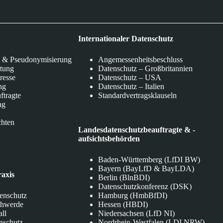
Internationaler Datenschutz
 & Pseudonymisierung
Angemessenheitsbeschluss
itung
Datenschutz – Großbritannien
eresse
Datenschutz – USA
ng
Datenschutz – Italien
ftragte
Standardvertragsklauseln
ng
chten
Landesdatenschutzbeauftragte & -
aufsichtsbehörden
Baden-Württemberg (LfDI BW)
Bayern (BayLfD & BayLDA)
raxis
Berlin (BlnBDI)
Datenschutzkonferenz (DSK)
tenschutz
Hamburg (HmbBfDI)
chwerde
Hessen (HBDI)
all
Niedersachsen (LfD NI)
nschutz
Nordrhein-Westfalen (LDI NRW)