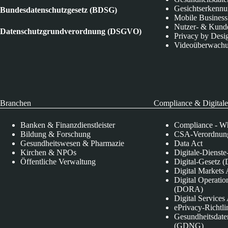
Gesichtserkenn
Bundesdatenschutzgesetz (BDSG)
Mobile Business
Nutzer- & Kund
Datenschutzgrundverordnung (DSGVO)
Privacy by Desi
Videoüberwach
Branchen
Compliance & Digitale
Banken & Finanzdienstleister
Compliance - Wh
Bildung & Forschung
CSA-Verordnung
Gesundheitswesen & Pharmazie
Data Act
Kirchen & NPOs
Digitale-Dienst
Öffentliche Verwaltung
Digital-Gesetz (
Digital Market
Digital Operatio
(DORA)
Digital Service
ePrivacy-Richtli
Gesundheitsdate
(GDNG)