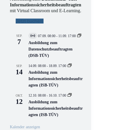
Informationssicherheitsbeauftragten
mit Virtual Classroom und E-Learning.
Jetzt buchen!
SEP.
07.09. 08:00
-
11.09. 17:00
V
7
i
Ausbildung zum
r
Datenschutzbeauftragten
t
(DSB-TÜV)
u
e
l
14.09. 08:00
-
18.09. 17:00
SEP.
l
14
Ausbildung zum
V
Informationssicherheitsbeauftr
e
r
agten (ISB-TÜV)
a
n
12.10. 08:00
-
16.10. 17:00
OKT.
s
12
Ausbildung zum
t
a
Informationssicherheitsbeauftr
l
agten (ISB-TÜV)
t
u
n
Kalender anzeigen