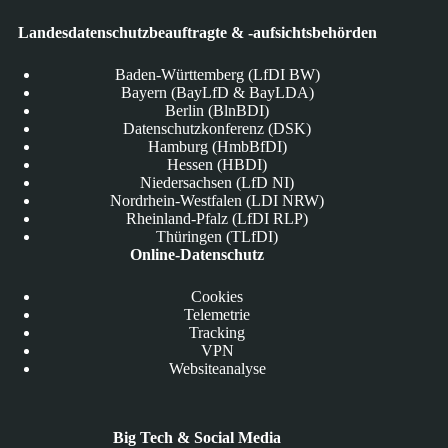
Landesdatenschutzbeauftragte & -aufsichtsbehörden
Baden-Württemberg (LfDI BW)
Bayern (BayLfD & BayLDA)
Berlin (BlnBDI)
Datenschutzkonferenz (DSK)
Hamburg (HmbBfDI)
Hessen (HBDI)
Niedersachsen (LfD NI)
Nordrhein-Westfalen (LDI NRW)
Rheinland-Pfalz (LfDI RLP)
Thüringen (TLfDI)
Online-Datenschutz
Cookies
Telemetrie
Tracking
VPN
Websiteanalyse
Big Tech & Social Media