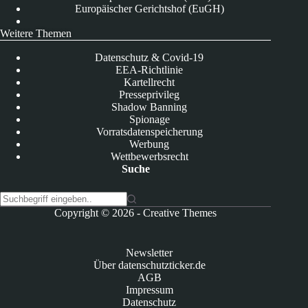
Europäischer Gerichtshof (EuGH)
Weitere Themen
Datenschutz & Covid-19
EEA-Richtlinie
Kartellrecht
Presseprivileg
Shadow Banning
Spionage
Vorratsdatenspeicherung
Werbung
Wettbewerbsrecht
Suche
K
Copyright © 2026 -
Creative Themes
e
i
n
Newsletter
e
Über datenschutzticker.de
E
AGB
r
Impressum
g
Datenschutz