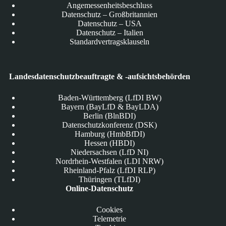
Angemessenheitsbeschluss
Datenschutz – Großbritannien
Datenschutz – USA
Datenschutz – Italien
Standardvertragsklauseln
Landesdatenschutzbeauftragte & -aufsichtsbehörden
Baden-Württemberg (LfDI BW)
Bayern (BayLfD & BayLDA)
Berlin (BlnBDI)
Datenschutzkonferenz (DSK)
Hamburg (HmbBfDI)
Hessen (HBDI)
Niedersachsen (LfD NI)
Nordrhein-Westfalen (LDI NRW)
Rheinland-Pfalz (LfDI RLP)
Thüringen (TLfDI)
Online-Datenschutz
Cookies
Telemetrie