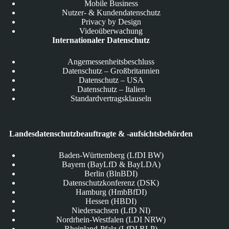
Mobile Business
Nutzer- & Kundendatenschutz
Privacy by Design
Videoüberwachung
Internationaler Datenschutz
Angemessenheitsbeschluss
Datenschutz – Großbritannien
Datenschutz – USA
Datenschutz – Italien
Standardvertragsklauseln
Landesdatenschutzbeauftragte & -aufsichtsbehörden
Baden-Württemberg (LfDI BW)
Bayern (BayLfD & BayLDA)
Berlin (BlnBDI)
Datenschutzkonferenz (DSK)
Hamburg (HmbBfDI)
Hessen (HBDI)
Niedersachsen (LfD NI)
Nordrhein-Westfalen (LDI NRW)
Rheinland-Pfalz (LfDI RLP)