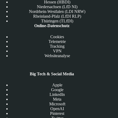
Hessen (HBDI)
Niedersachsen (LfD NI)
Nordrhein-Westfalen (LDI NRW)
Rheinland-Pfalz (LfDI RLP)
Thüringen (TLfDI)
Online-Datenschutz
Cookies
Telemetrie
Tracking
VPN
Websiteanalyse
Big Tech & Social Media
Apple
Google
LinkedIn
Meta
Microsoft
OpenAI
Pinterest