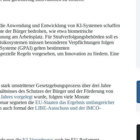
er die Anwendung und Entwicklung von KI-Systemen schaffen
hte der Bürger bedrohen, wie etwa biometrische
nung am Arbeitsplatz. Für Strafverfolgungsbehörden soll es
isikosystemen müssen besonderen Verpflichtungen folgen
I-Systeme (GPAI) gelten bestimmten
pezielle Regeln vorgesehen, um Innovation zu fördern. Eine
stark umstrittener Gesetzgebungsprozess über drei Jahre
ältnisses des Schutzes der Bürger und der Förderung von
Jahres vorgelegt
wurde, folgten viele Monate
ruar segneten die
EU-Staaten das Ergebnis umfangreicher
n auch formal der
LIBE-Ausschuss und der IMCO-
rde nun die
KI-Verordnung
auch im EU-Parlament