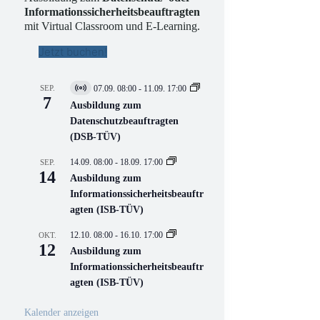
Informationssicherheitsbeauftragten
mit Virtual Classroom und E-Learning.
Jetzt buchen!
SEP.
07.09. 08:00
-
11.09. 17:00
V
7
i
Ausbildung zum
r
Datenschutzbeauftragten
t
(DSB-TÜV)
u
e
l
14.09. 08:00
-
18.09. 17:00
SEP.
l
14
Ausbildung zum
V
Informationssicherheitsbeauftr
e
r
agten (ISB-TÜV)
a
n
12.10. 08:00
-
16.10. 17:00
OKT.
s
12
Ausbildung zum
t
a
Informationssicherheitsbeauftr
l
agten (ISB-TÜV)
t
u
n
Kalender anzeigen