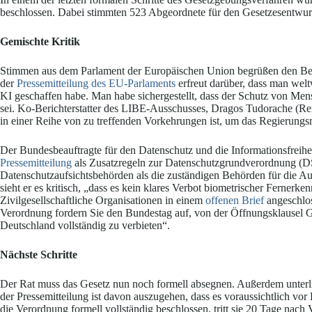
beschlossen. Dabei stimmten 523 Abgeordnete für den Gesetzesentwurf
Gemischte Kritik
Stimmen aus dem Parlament der Europäischen Union begrüßen den Besch
der
Pressemitteilung des EU-Parlaments
erfreut darüber, dass man welt
KI geschaffen habe. Man habe sichergestellt, dass der Schutz von Men
sei. Ko-Berichterstatter des LIBE-Ausschusses, Dragos Tudorache (Ren
in einer Reihe von zu treffenden Vorkehrungen ist, um das Regierun
Der Bundesbeauftragte für den Datenschutz und die Informationsfreihe
Pressemitteilung
als Zusatzregeln zur Datenschutzgrundverordnung (DS
Datenschutzaufsichtsbehörden als die zuständigen Behörden für die Au
sieht er es kritisch, „dass es kein klares Verbot biometrischer Ferner
Zivilgesellschaftliche Organisationen in einem
offenen Brief
angeschlos
Verordnung fordern Sie den Bundestag auf, von der Öffnungsklausel
Deutschland vollständig zu verbieten“.
Nächste Schritte
Der Rat muss das Gesetz nun noch formell absegnen. Außerdem unterli
der Pressemitteilung ist davon auszugehen, dass es voraussichtlich vor 
die Verordnung formell vollständig beschlossen, tritt sie 20 Tage nach