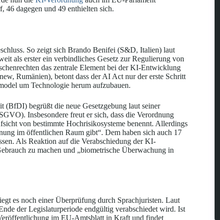
, 46 dagegen und 49 enthielten sich.
luss. So zeigt sich Brando Benifei (S&D, Italien) laut
weit als erster ein verbindliches Gesetz zur Regulierung von
schenrechten das zentrale Element bei der KI-Entwicklung
ew, Rumänien), betont dass der AI Act nur der erste Schritt
gsmodel um Technologie herum aufzubauen.
it (BfDI) begrüßt die neue Gesetzgebung laut seiner
GVO). Insbesondere freut er sich, dass die Verordnung
fsicht von bestimmte Hochrisikosysteme benennt. Allerdings
kennung im öffentlichen Raum gibt“. Dem haben sich auch 17
sen. Als Reaktion auf die Verabschiedung der KI-
 Gebrauch zu machen und „biometrische Überwachung in
egt es noch einer Überprüfung durch Sprachjuristen. Laut
Ende der Legislaturperiode endgültig verabschiedet wird. Ist
 Veröffentlichung im EU-Amtsblatt in Kraft und findet