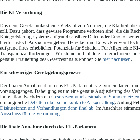
Die KI-Verordnung
Das neue Gesetz umfasst eine Vielzahl von Normen, die Klarheit üb
soll. Dazu gehört, dass gewisse Programme verboten sind, die die Rec
Kategorisierungssysteme aufgrund sensibler Daten oder Emotionserken
hierfür jedoch Ausnahmen geben. Betreiber und Entwickler von Hochr
aufgrund ihres erheblichen Potenzials für Schäden. Für Allgemeine K
Transparenzanforderungen. Für kleine und mittlere Unternehmen sind s
genaue Erläuterung des Gesetzesinhalts können Sie
hier nachlesen
.
Ein schwieriger Gesetzgebungsprozess
Der finalen Annahme durch das EU-Parlament ist zuvor ein langer und 
vorausgegangen. Dabei ging es um eine genaue Ausjustierung des Verh
Innovation. Nachdem ein
Gesetzesentwurf erstmals im Sommer letzten 
umfangreiche
Debatten über seine konkrete Ausgestaltung
. Anfang Feb
Diskussionen und Verhandlungen dann final ab
. Im Anschluss stimmte
Ausschuss für die Verordnung
.
Die finale Annahme durch das EU-Parlament
In einem der letzten formalen Schritte des Gesetzgebungsverfahren wu