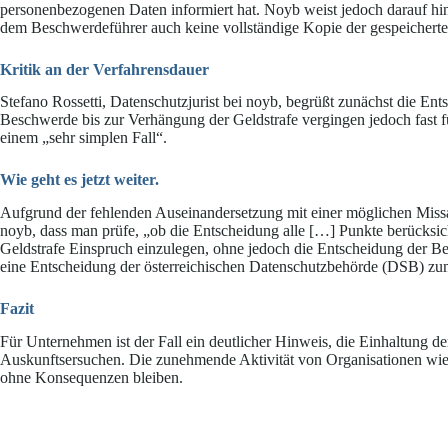
personenbezogenen Daten informiert hat. Noyb weist jedoch darauf hin
dem Beschwerdeführer auch keine vollständige Kopie der gespeicherten
Kritik an der Verfahrensdauer
Stefano Rossetti, Datenschutzjurist bei noyb, begrüßt zunächst die Ent
Beschwerde bis zur Verhängung der Geldstrafe vergingen jedoch fast fün
einem „sehr simplen Fall“.
Wie geht es jetzt weiter.
Aufgrund der fehlenden Auseinandersetzung mit einer möglichen Missac
noyb, dass man prüfe, „ob die Entscheidung alle […] Punkte berücksicht
Geldstrafe Einspruch einzulegen, ohne jedoch die Entscheidung der Be
eine Entscheidung der österreichischen Datenschutzbehörde (DSB) zum
Fazit
Für Unternehmen ist der Fall ein deutlicher Hinweis, die Einhaltung
Auskunftsersuchen. Die zunehmende Aktivität von Organisationen wie n
ohne Konsequenzen bleiben.