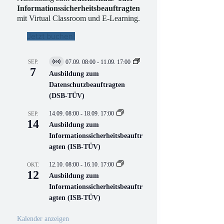
Informationssicherheitsbeauftragten
mit Virtual Classroom und E-Learning.
Jetzt buchen!
SEP.
07.09. 08:00
-
11.09. 17:00
V
7
i
Ausbildung zum
r
Datenschutzbeauftragten
t
(DSB-TÜV)
u
e
l
14.09. 08:00
-
18.09. 17:00
SEP.
l
14
Ausbildung zum
V
Informationssicherheitsbeauftr
e
r
agten (ISB-TÜV)
a
n
12.10. 08:00
-
16.10. 17:00
OKT.
s
12
Ausbildung zum
t
a
Informationssicherheitsbeauftr
l
agten (ISB-TÜV)
t
u
n
Kalender anzeigen