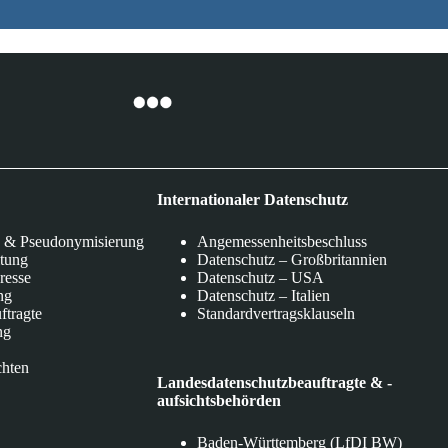
Internationaler Datenschutz
 & Pseudonymisierung
Angemessenheitsbeschluss
itung
Datenschutz – Großbritannien
eresse
Datenschutz – USA
ng
Datenschutz – Italien
ftragte
Standardvertragsklauseln
ng
chten
Landesdatenschutzbeauftragte & -
aufsichtsbehörden
Baden-Württemberg (LfDI BW)