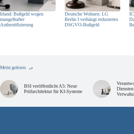
Irland: Bußgeld wegen
Deutsche Wohnen: LG
IC
mangelhafter
Berlin I verhängt reduziertes
Da
Authentifizierung
DSGVO-Bußgeld
Be
07.08.2026
31.07.2026
Meist gelesen
Verantwo
BSI veröffentlicht A5: Neue
Diensten
Prüfarchitektur für KI-Systeme
Verwaltu