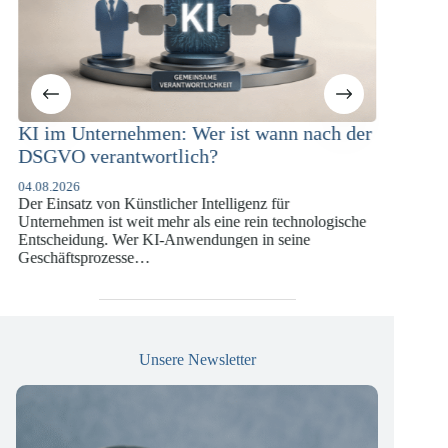
ternehmen: Wer ist wann nach der
KI-Compliance in 
rantwortlich?
Versicherungswir
DSGVO und KI-
von Künstlicher Intelligenz für
07.07.2026
 ist weit mehr als eine rein technologische
Die europäische Digital
ng. Wer KI-Anwendungen in seine
vergangenen Jahren ein
rozesse…
die insbesondere Unter
Versicherungswirtschaf
Unsere Newsletter