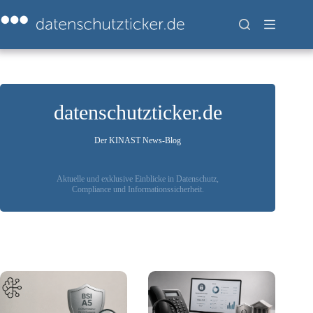
Zum
Inhalt
springen
datenschutzticker.de
Der KINAST News-Blog
Aktuelle und exklusive Einblicke in Datenschutz,
Compliance und Informationssicherheit.