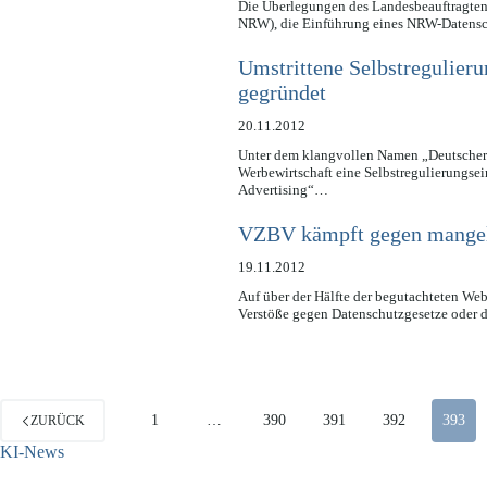
Die Überlegungen des Landesbeauftragten 
NRW), die Einführung eines NRW-Datensch
Umstrittene Selbstregulier
gegründet
20.11.2012
Unter dem klangvollen Namen „Deutscher
Werbewirtschaft eine Selbstregulierungse
Advertising“…
VZBV kämpft gegen mangelh
19.11.2012
Auf über der Hälfte der begutachteten We
Verstöße gegen Datenschutzgesetze oder 
1
…
390
391
392
393
ZURÜCK
KI-News