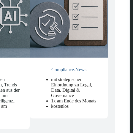
Compliance-News
ten
mit strategischer
n, Trends
Einordnung zu Legal,
en aus der
Data, Digital &
d um
Governance
elligenz.
.
1x am Ende des Monats
n am
kostenlos