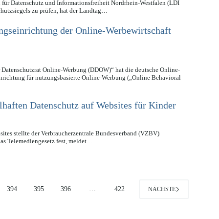
für Datenschutz und Informationsfreiheit Nordrhein-Westfalen (LDI
utzsiegels zu prüfen, hat der Landtag…
ungseinrichtung der Online-Werbewirtschaft
 Datenschutzrat Online-Werbung (DDOW)“ hat die deutsche Online-
inrichtung für nutzungsbasierte Online-Werbung („Online Behavioral
aften Datenschutz auf Websites für Kinder
bsites stellte der Verbraucherzentrale Bundesverband (VZBV)
das Telemediengesetz fest, meldet…
394
395
396
…
422
NÄCHSTE