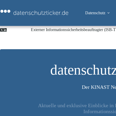
Zum
Inhalt
springen
Datenschutz
Externer Informationssicherheitsbeauftragter (ISB
datenschutz
Der KINAST Ne
Aktuelle und exklusive Einblicke in
Informationssic