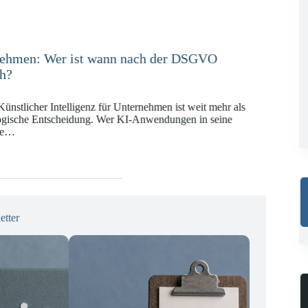
ce in der Versicherungswirtschaft mit DORA,
 KI-VO
Digitalregulierung hat in den vergangenen Jahren eine
tät erreicht, die insbesondere Unternehmen der Finanz-
gswirtschaft vor…
etter