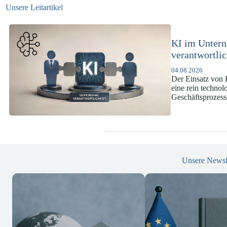
Unsere Leitartikel
KI-Complian
DSGVO und
07.07.2026
Die europäische 
enorme Komplexi
und Versicherun
Unsere Newsl