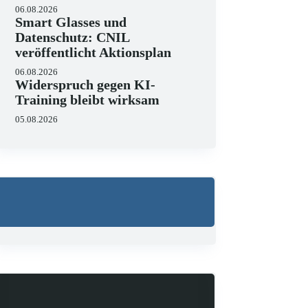
06.08.2026
Smart Glasses und
Datenschutz: CNIL
veröffentlicht Aktionsplan
Wo liegen die Grenzen 
06.08.2026
Widerspruch gegen KI-
23.06.2026
Training bleibt wirksam
KI hält zunehmend Einzug in 
strukturieren, Schriftsätze a
05.08.2026
Zugleich zeigen aktuelle…