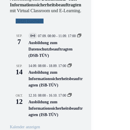
Informationssicherheitsbeauftragten
mit Virtual Classroom und E-Learning.
Jetzt buchen!
SEP.
07.09. 08:00
-
11.09. 17:00
V
7
i
Ausbildung zum
r
Datenschutzbeauftragten
t
(DSB-TÜV)
u
e
l
14.09. 08:00
-
18.09. 17:00
SEP.
l
14
Ausbildung zum
V
Informationssicherheitsbeauftr
e
r
agten (ISB-TÜV)
a
n
12.10. 08:00
-
16.10. 17:00
OKT.
s
12
Ausbildung zum
t
a
Informationssicherheitsbeauftr
l
agten (ISB-TÜV)
t
u
n
Kalender anzeigen