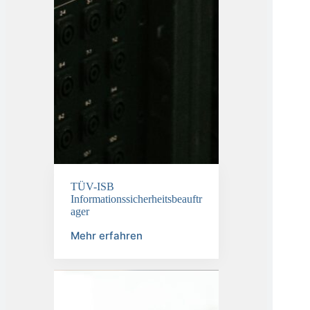
TÜV-ISB
Informationssicherheitsbeauftr
ager
Mehr erfahren