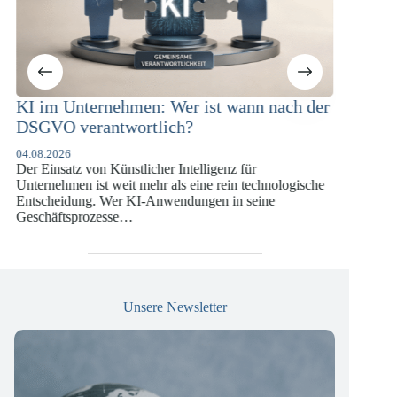
: Wer ist wann nach der
KI-Compliance in der
lich?
Versicherungswirtschaft m
DSGVO und KI-VO
her Intelligenz für
07.07.2026
hr als eine rein technologische
Die europäische Digitalregulierung 
Anwendungen in seine
vergangenen Jahren eine enorme Kom
die insbesondere Unternehmen der 
Versicherungswirtschaft vor…
Unsere Newsletter