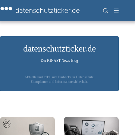
Zum
Inhalt
springen
datenschutzticker.de
Der KINAST News-Blog
Aktuelle und exklusive Einblicke in Datenschutz,
Compliance und Informationssicherheit.