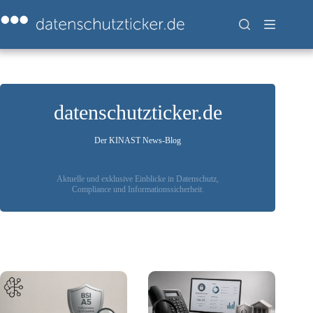
Zum
Inhalt
springen
datenschutzticker.de
Der KINAST News-Blog
Aktuelle und exklusive Einblicke in Datenschutz,
Compliance und Informationssicherheit.