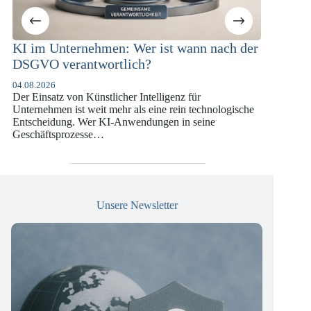
KI im Unternehmen: Wer ist wann nach der
KI-Com
DSGVO verantwortlich?
Versic
DSGVO
04.08.2026
Der Einsatz von Künstlicher Intelligenz für
07.07.202
Unternehmen ist weit mehr als eine rein technologische
Die europ
Entscheidung. Wer KI-Anwendungen in seine
vergange
Geschäftsprozesse…
die insb
Versiche
Unsere Newsletter