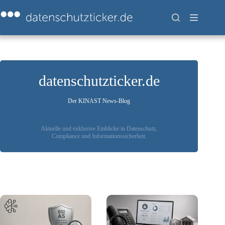
Zum
Inhalt
springen
datenschutzticker.de
Der KINAST News-Blog
Aktuelle und exklusive Einblicke in Datenschutz,
Compliance und Informationssicherheit.