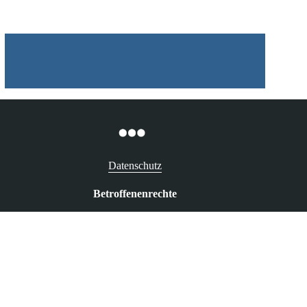
Datenschutz
Betroffenenrechte
Recht auf Auskunft
Recht auf Berichtigung
Recht auf Löschung („Vergessenwerden“)
Recht auf Widerspruch
Bußgelder & aufsichtsbehördliche Maßnahmen