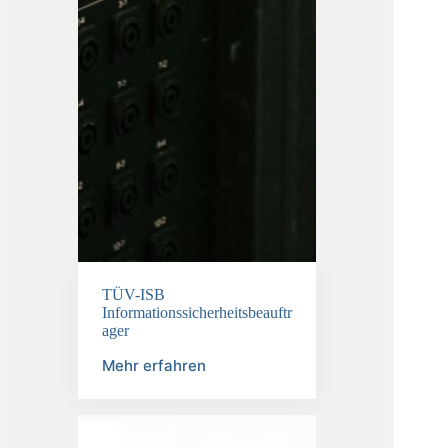
TÜV-ISB
Informationssicherheitsbeauftr
ager
Mehr erfahren