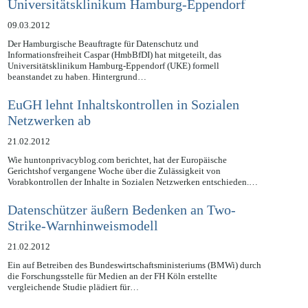
Notfallzugriffen auf Patientendaten im
Universitätsklinikum Hamburg-Eppendorf
09.03.2012
Der Hamburgische Beauftragte für Datenschutz und
Informationsfreiheit Caspar (HmbBfDI) hat mitgeteilt, das
Universitätsklinikum Hamburg-Eppendorf (UKE) formell
beanstandet zu haben. Hintergrund…
EuGH lehnt Inhaltskontrollen in Sozialen
Netzwerken ab
21.02.2012
Wie huntonprivacyblog.com berichtet, hat der Europäische
Gerichtshof vergangene Woche über die Zulässigkeit von
Vorabkontrollen der Inhalte in Sozialen Netzwerken entschieden.…
Datenschützer äußern Bedenken an Two-
Strike-Warnhinweismodell
21.02.2012
Ein auf Betreiben des Bundeswirtschaftsministeriums (BMWi) durch
die Forschungsstelle für Medien an der FH Köln erstellte
vergleichende Studie plädiert für…