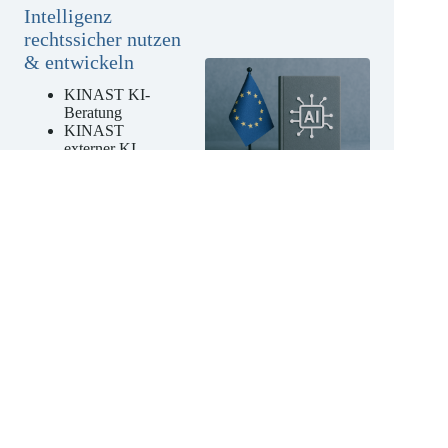
Künstliche
Intelligenz
rechtssicher nutzen
& entwickeln
KINAST KI-
Beratung
KINAST
externer KI-
Beauftragter
KINAST KI-
Kompetenz-
Schulungen
Jetzt unverbindliches
Angebot anfordern