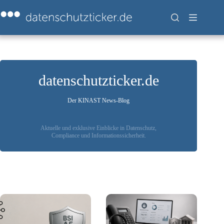
Zum
Inhalt
springen
datenschutzticker.de
Der KINAST News-Blog
Aktuelle und exklusive Einblicke in Datenschutz,
Compliance und Informationssicherheit.